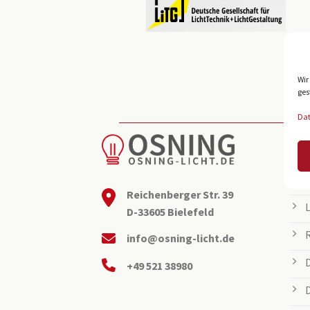
Wir
ges
Da
BEL
Reichenberger Str. 39
D-33605 Bielefeld
info@osning-licht.de
+49 521 38980