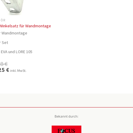
HÖR
 Winkelsatz für Wandmontage
r Wandmontage
r Set
 EVA und LORE 105
98
€
ünglicher
25
€
Aktueller
inkl. MwSt.
Preis
ist:
 €
15,25 €.
Bekannt durch: