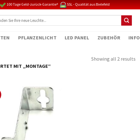
100 Tage Geld-zurück-Garantie⁸
SSL - Qualität aus Bielefeld
TEN
PFLANZENLICHT
LED PANEL
ZUBEHÖR
INFO
Showing all 2 results
RTET MIT „MONTAGE“
%