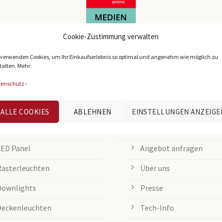
Cookie-Zustimmung verwalten
 verwenden Cookies, um Ihr Einkaufserlebnis so optimal und angenehm wie möglich zu
talten. Mehr:
tenschutz
-
IEBTE KATEGORIEN
KUNDENSERVICE
ALLE COOKIES
ABLEHNEN
EINSTELLUNGEN ANZEIGE
Büroleuchten
Informationen & Kontakt
LED Panel
Angebot anfragen
Rasterleuchten
Über uns
Downlights
Presse
Deckenleuchten
Tech-Info