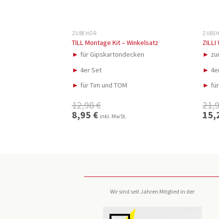
ZUBEHÖR
ZUBE
TILL Montage Kit – Winkelsatz
ZILLI
►
für Gipskartondecken
►
zu
►
4er Set
►
4e
►
für Tim und TOM
►
für
12,98
€
21,
Ursprünglicher
8,95
€
Aktueller
Urspr
15,
inkl. MwSt.
Preis
Preis
Preis
war:
ist:
war:
12,98 €
8,95 €.
21,98
Wir sind seit Jahren Mitglied in der