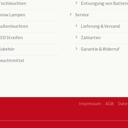
Tischleuchten
Entsorgung von Batteri
Grow Lampen
Service
Außenleuchten
Lieferung & Versand
LED Streifen
Zahlarten
Zubehör
Garantie & Widerruf
Leuchtmittel
Impressum
AGB
Date