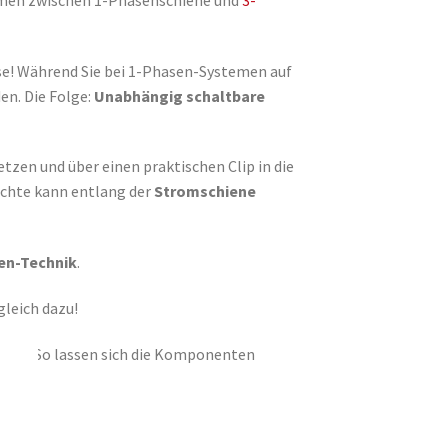
se! Während Sie bei 1-Phasen-Systemen auf
en. Die Folge:
Unabhängig schaltbare
etzen und über einen praktischen Clip in die
uchte kann entlang der
Stromschiene
en-Technik
.
leich dazu!
rben
. So lassen sich die Komponenten