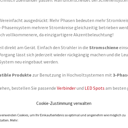
? Vereinfacht ausgedrückt: Mehr Phasen bedeuten mehr Stromkrei
3-Phasensystem mehrere Stromkreise gleichzeitig betrieben werd
och vollkommenere, da einzigartigere Akzentbeleuchtung!
il direkt am Gerät. Einfach den Strahler in die
Stromschiene
eins
Vorgang lässt sich jederzeit wieder rückgängig machen und die Le
 System neu eingebaut werden.
tible Produkte
zur Benutzung in Hochvoltsystemen mit
3-Phas
ehen, bestellen Sie passende
Verbinder
und
LED Spots
am besten g
 Sie viele Stromschienen selbstverständlich
in verschiedenen Fa
Cookie-Zustimmung verwalten
 verwenden Cookies, um Ihr Einkaufserlebnis so optimal und angenehm wie möglich zu
talten. Mehr: