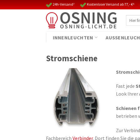
Skip
24h-Versand⁷
Kostenloser Versand ab 77,- €⁵
to
Suche
content
nach:
INNENLEUCHTEN
AUSSENLEUCH
Stromschiene
Stromschi
Fast jede
S
Look Ihrer
Schienen
betrieben 
Zur Verbin
Fachbereich
Verbinder
. Dort finden Sie die 