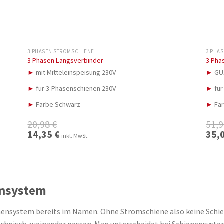
3 PHASEN STROMSCHIENE
3 PHA
3 Phasen Längsverbinder
3 Pha
►
mit Mitteleinspeisung 230V
►
GU1
►
für 3-Phasenschienen 230V
►
für
►
Farbe Schwarz
►
Far
20,98
€
51,
Ursprünglicher
14,35
€
Aktueller
Urspr
35,
inkl. MwSt.
Preis
Preis
Preis
war:
ist:
war:
20,98 €
14,35 €.
51,98 
ensystem
nsystem bereits im Namen. Ohne Stromschiene also keine Schienen
echnisch zueinander passen. Man unterscheidet bei Schienensys