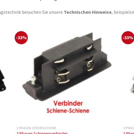
ngstechnik besuchen Sie unsere
Technischen Hinweise
, beispiels
-33%
-33%
3 PHASEN STROMSCHIENE
3 PHA
3 Phasen Schienenverbinder
3 Pha