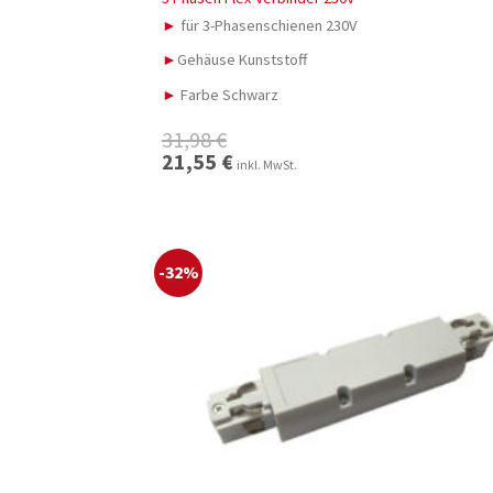
►
für 3-Phasenschienen 230V
►
Gehäuse Kunststoff
►
Farbe Schwarz
31,98
€
Ursprünglicher
21,55
€
Aktueller
inkl. MwSt.
Preis
Preis
war:
ist:
31,98 €
21,55 €.
-32%