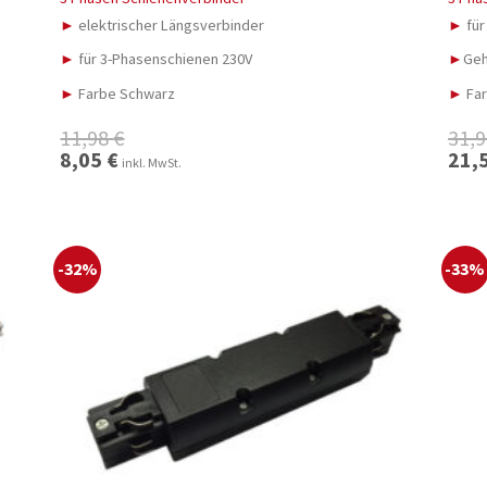
►
elektrischer Längsverbinder
►
für
►
für 3-Phasenschienen 230V
►
Geh
►
Farbe Schwarz
►
Far
11,98
€
31,
Ursprünglicher
8,05
€
Aktueller
Urspr
21,
inkl. MwSt.
Preis
Preis
Preis
war:
ist:
war:
11,98 €
8,05 €.
31,98 
-32%
-33%