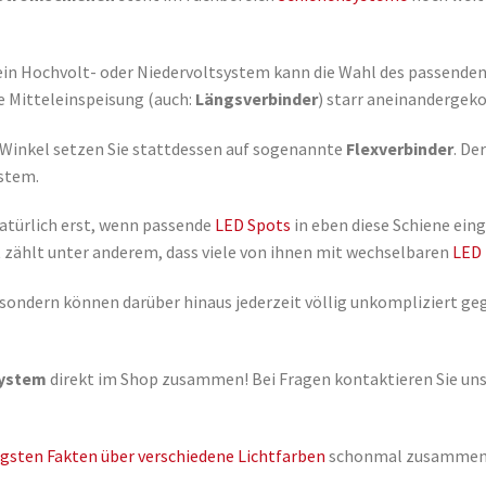
 ein Hochvolt- oder Niedervoltsystem kann die Wahl des passenden
e Mitteleinspeisung (auch:
Längsverbinder
) starr aneinandergeko
 Winkel setzen Sie stattdessen auf sogenannte
Flexverbinder
. De
ystem.
atürlich erst, wenn passende
LED Spots
in eben diese Schiene ein
zählt unter anderem, dass viele von ihnen mit wechselbaren
LED
r, sondern können darüber hinaus jederzeit völlig unkompliziert 
system
direkt im Shop zusammen! Bei Fragen kontaktieren Sie uns
igsten Fakten über verschiedene Lichtfarben
schonmal zusammen