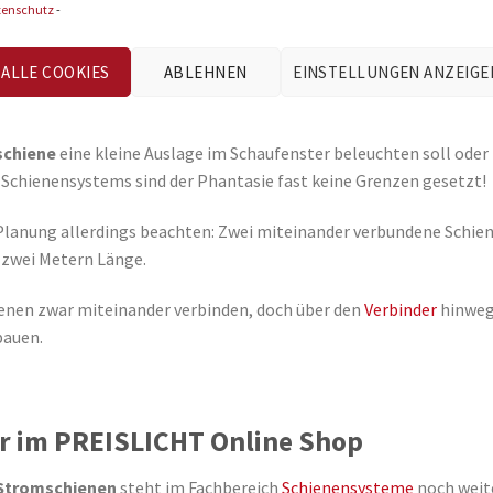
tenschutz
-
ge
ALLE COOKIES
ABLEHNEN
EINSTELLUNGEN ANZEIGE
ität sowohl in Sachen Ausleuchtung als auch Gestaltung. Nachhalti
chiene
eine kleine Auslage im Schaufenster beleuchten soll ode
Schienensystems sind der Phantasie fast keine Grenzen gesetzt!
r Planung allerdings beachten: Zwei miteinander verbundene Schi
 zwei Metern Länge.
ienen zwar miteinander verbinden, doch über den
Verbinder
hinweg
bauen.
r im PREISLICHT Online Shop
Stromschienen
steht im Fachbereich
Schienensysteme
noch weit