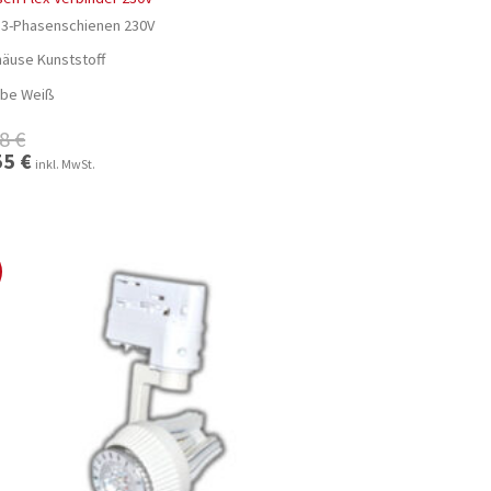
 3-Phasenschienen 230V
äuse Kunststoff
be Weiß
98
€
ünglicher
55
€
Aktueller
inkl. MwSt.
Preis
ist:
€
21,55 €.