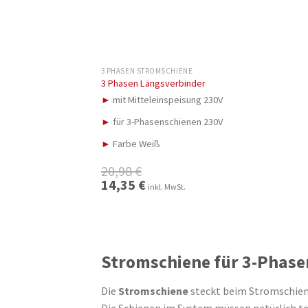
3 PHASEN STROMSCHIENE
3 Phasen Längsverbinder
►
mit Mitteleinspeisung 230V
►
für 3-Phasenschienen 230V
►
Farbe Weiß
20,98
€
Ursprünglicher
14,35
€
Aktueller
inkl. MwSt.
Preis
Preis
war:
ist:
20,98 €
14,35 €.
Stromschiene für 3-Phas
Die
Stromschiene
steckt beim Stromschiene
Die Schienen im System müssen natürlich t