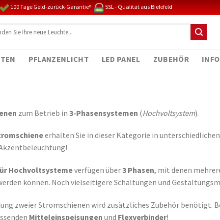
100 Tage Geld-zurück-Garantie⁸
SSL - Qualität aus Bielefeld
TEN
PFLANZENLICHT
LED PANEL
ZUBEHÖR
INFO
enen
zum Betrieb in
3-Phasensystemen
(
Hochvoltsystem
).
tromschiene
erhalten Sie in dieser Kategorie in unterschiedliche
 Akzentbeleuchtung!
für Hochvoltsysteme
verfügen über
3 Phasen
, mit denen mehrer
werden können. Noch vielseitigere Schaltungen und Gestaltungs
dung zweier Stromschienen wird zusätzliches Zubehör benötigt. B
passenden
Mitteleinspeisungen
und
Flexverbinder
!