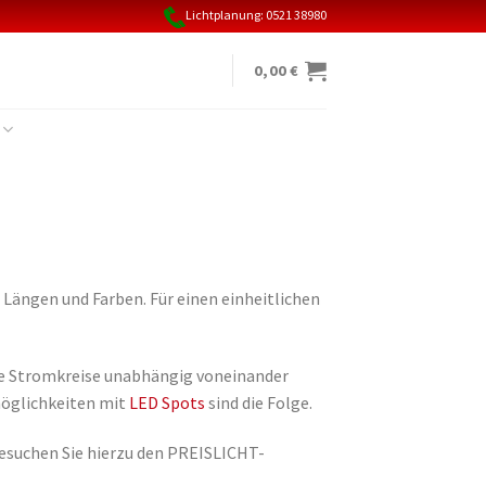
Lichtplanung: 0521 38980
0,00
€
n Längen und Farben. Für einen einheitlichen
e Stromkreise unabhängig voneinander
möglichkeiten mit
LED Spots
sind die Folge.
esuchen Sie hierzu den PREISLICHT-