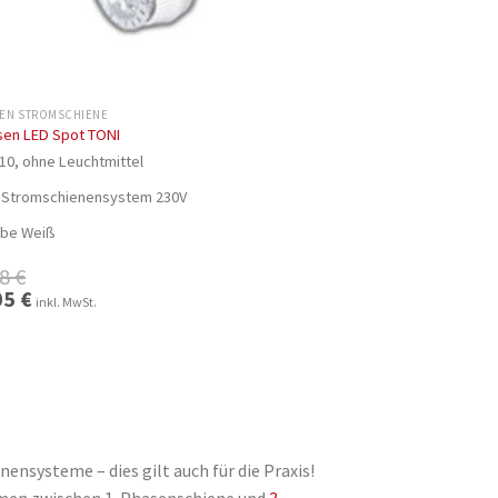
SEN STROMSCHIENE
sen LED Spot TONI
0, ohne Leuchtmittel
 Stromschienensystem 230V
be Weiß
98
€
ünglicher
05
€
Aktueller
inkl. MwSt.
Preis
ist:
€
35,05 €.
systeme – dies gilt auch für die Praxis!
temen zwischen 1-Phasenschiene und
3-