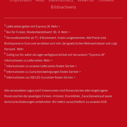
Bildnachweis
2
Lieferzeiten gelten mit Express-24.
Mehr >
3
Nur für Firmen, Mindestbestellwert: 50,- €.
Mehr >
5
Versandkostenfrei ab 77,- € Warenwert. Inseln ausgenommen. Alle Preise sind
Bruttopreise in Euro und verstehen sich inkl. der gesetzlichen Mehrwertsteuer und zzgl.
Versand.
Mehr
6
Gültig nur für sofort ab Lager verfügbare Artikel mit Versandart "Express-24".
Informationen zu
Lieferzeiten
Mehr >
7
Informationen zu unseren Lieferzeiten finden Sie
hier >
8
Informationen zu Gutscheinbedingungen finden Sie
hier >
9
Informationen zur 420 LED Garantie+ fin
den Sie
hier >
Alle verwendeten Logos und Firmennamen sind Warenzeichen oder eingetragene
Warenzeichen der jeweiligen Firmen. Irrtümer, Druckfehler, Zwischenverkauf sowie
technische Änderungen vorbehalten. Wir liefern ausschließlich zu unseren AGB.