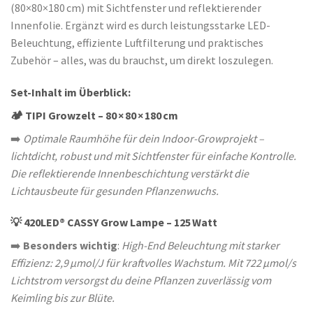
(80×80×180 cm) mit Sichtfenster und reflektierender
Innenfolie. Ergänzt wird es durch leistungsstarke LED-
Beleuchtung, effiziente Luftfilterung und praktisches
Zubehör – alles, was du brauchst, um direkt loszulegen.
Set-Inhalt im Überblick:
🏕️ TIPI Growzelt – 80 × 80 × 180 cm
➡️
Optimale Raumhöhe für dein Indoor-Growprojekt –
lichtdicht, robust und mit Sichtfenster für einfache Kontrolle.
Die reflektierende Innenbeschichtung verstärkt die
Lichtausbeute für gesunden Pflanzenwuchs.
💡 420LED® CASSY Grow Lampe – 125 Watt
➡️
Besonders wichtig
:
High-End Beleuchtung mit starker
Effizienz: 2,9 µmol/J für kraftvolles Wachstum. Mit 722 µmol/s
Lichtstrom versorgst du deine Pflanzen zuverlässig vom
Keimling bis zur Blüte.