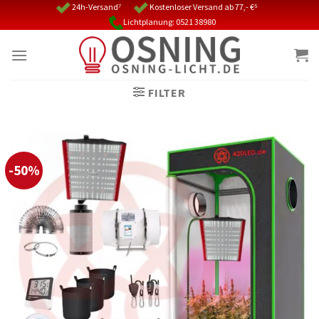
Skip
24h-Versand⁷
Kostenloser Versand ab 77,- €⁵
Lichtplanung: 0521 38980
to
content
FILTER
-50%