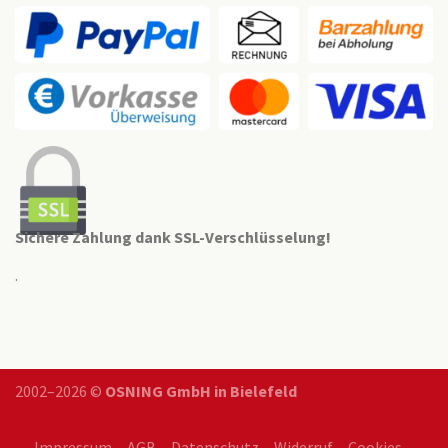
Sichere Zahlung dank SSL-Verschlüsselung!
.
2002–2026 ©
OSNING GmbH in Bielefeld
Impressum
AGB
Datenschutz
Widerruf
Cookies