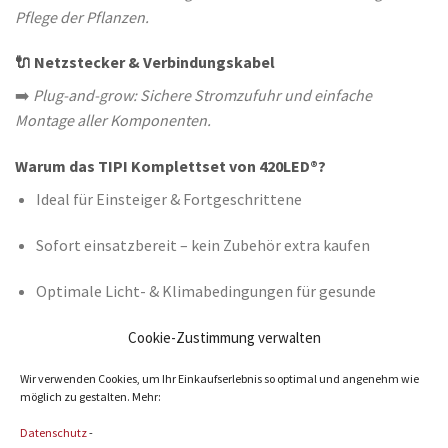
Pflege der Pflanzen.
🔌 Netzstecker & Verbindungskabel
➡️
Plug-and-grow: Sichere Stromzufuhr und einfache
Montage aller Komponenten.
Warum das TIPI Komplettset von 420LED®?
Ideal für Einsteiger & Fortgeschrittene
Sofort einsatzbereit – kein Zubehör extra kaufen
Optimale Licht- & Klimabedingungen für gesunde
Pflanzen
Cookie-Zustimmung verwalten
Energieeffizient dank moderner LED-Technik
Wir verwenden Cookies, um Ihr Einkaufserlebnis so optimal und angenehm wie
möglich zu gestalten. Mehr:
Kompakt & leise – perfekt für Wohnung oder Keller
Datenschutz
-