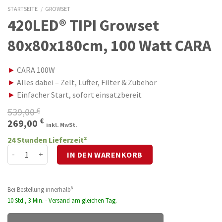
STARTSEITE
/
GROWSET
420LED® TIPI Growset
80x80x180cm, 100 Watt CARA
►
CARA 100W
►
Alles dabei – Zelt, Lüfter, Filter & Zubehör
►
Einfacher Start, sofort einsatzbereit
539,00
€
Ursprünglicher
Aktueller
€
269,00
inkl. MwSt.
Preis
Preis
24 Stunden Lieferzeit²
war:
ist:
420LED® TIPI Growset 80x80x180cm, 100 Watt CARA Menge
IN DEN WARENKORB
539,00 €
269,00 €.
6
Bei Bestellung innerhalb
10 Std., 3 Min. - Versand am gleichen Tag.