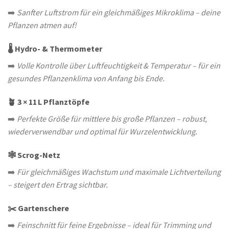
➡️
Sanfter Luftstrom für ein gleichmäßiges Mikroklima – deine
Pflanzen atmen auf!
🌡️ Hydro- & Thermometer
➡️
Volle Kontrolle über Luftfeuchtigkeit & Temperatur – für ein
gesundes Pflanzenklima von Anfang bis Ende.
🪴 3 × 11 L Pflanztöpfe
➡️
Perfekte Größe für mittlere bis große Pflanzen – robust,
wiederverwendbar und optimal für Wurzelentwicklung.
🕸️ Scrog-Netz
➡️
Für gleichmäßiges Wachstum und maximale Lichtverteilung
– steigert den Ertrag sichtbar.
✂️ Gartenschere
➡️
Feinschnitt für feine Ergebnisse – ideal für Trimming und