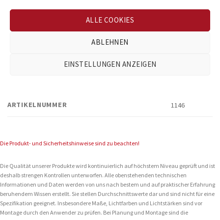
ALLE COOKIES
ABLEHNEN
EINSTELLUNGEN ANZEIGEN
ZUSÄTZLICHE INFORMATIONEN
ARTIKELNUMMER
1146
Die Produkt- und Sicherheitshinweise sind zu beachten!
Die Qualität unserer Produkte wird kontinuierlich auf höchstem Niveau geprüft und ist
deshalb strengen Kontrollen unterworfen. Alle obenstehenden technischen
Informationen und Daten werden von uns nach bestem und auf praktischer Erfahrung
beruhendem Wissen erstellt. Sie stellen Durchschnittswerte dar und sind nicht für eine
Spezifikation geeignet. Insbesondere Maße, Lichtfarben und Lichtstärken sind vor
Montage durch den Anwender zu prüfen. Bei Planung und Montage sind die