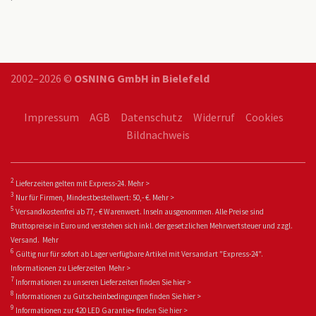
2002–2026 ©
OSNING GmbH in Bielefeld
Impressum
AGB
Datenschutz
Widerruf
Cookies
Bildnachweis
2
Lieferzeiten gelten mit Express-24.
Mehr >
3
Nur für Firmen, Mindestbestellwert: 50,- €.
Mehr >
5
Versandkostenfrei ab 77,- € Warenwert. Inseln ausgenommen. Alle Preise sind
Bruttopreise in Euro und verstehen sich inkl. der gesetzlichen Mehrwertsteuer und zzgl.
Versand.
Mehr
6
Gültig nur für sofort ab Lager verfügbare Artikel mit Versandart "Express-24".
Informationen zu
Lieferzeiten
Mehr >
7
Informationen zu unseren Lieferzeiten finden Sie
hier >
8
Informationen zu Gutscheinbedingungen finden Sie
hier >
9
Informationen zur 420 LED Garantie+ fin
den Sie
hier >