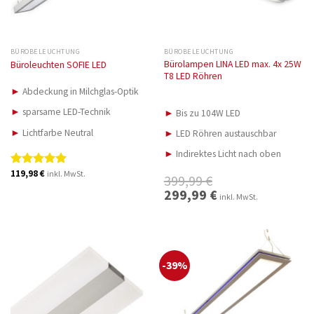
BÜROBELEUCHTUNG
BÜROBELEUCHTUNG
Bürolampen LINA LED max. 4x 25W
Büroleuchten SOFIE LED
T8 LED Röhren
►
Abdeckung in Milchglas-Optik
►
sparsame LED-Technik
►
Bis zu 104W LED
►
Lichtfarbe Neutral
►
LED Röhren austauschbar
►
Indirektes Licht nach oben
119,98
€
inkl. MwSt.
Bewertet
399,99
€
mit
5.00
Ursprünglicher
299,99
€
Aktueller
inkl. MwSt.
von 5
Preis
Preis
war:
ist:
399,99 €
299,99 €.
-39%