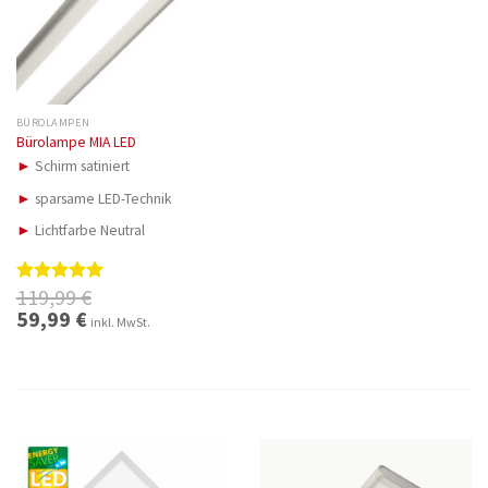
BÜROLAMPEN
Bürolampe MIA LED
►
Schirm satiniert
►
sparsame LED-Technik
►
Lichtfarbe Neutral
119,99
€
Bewertet
mit
5.00
Ursprünglicher
59,99
€
Aktueller
inkl. MwSt.
Preis
Preis
von 5
war:
ist:
119,99 €
59,99 €.