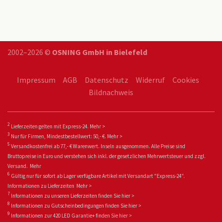
2002–2026 ©
OSNING GmbH in Bielefeld
Impressum
AGB
Datenschutz
Widerruf
Cookies
Bildnachweis
2
Lieferzeiten gelten mit Express-24.
Mehr >
3
Nur für Firmen, Mindestbestellwert: 50,- €.
Mehr >
5
Versandkostenfrei ab 77,- € Warenwert. Inseln ausgenommen. Alle Preise sind
Bruttopreise in Euro und verstehen sich inkl. der gesetzlichen Mehrwertsteuer und zzgl.
Versand.
Mehr
6
Gültig nur für sofort ab Lager verfügbare Artikel mit Versandart "Express-24".
Informationen zu
Lieferzeiten
Mehr >
7
Informationen zu unseren Lieferzeiten finden Sie
hier >
8
Informationen zu Gutscheinbedingungen finden Sie
hier >
9
Informationen zur 420 LED Garantie+ fin
den Sie
hier >