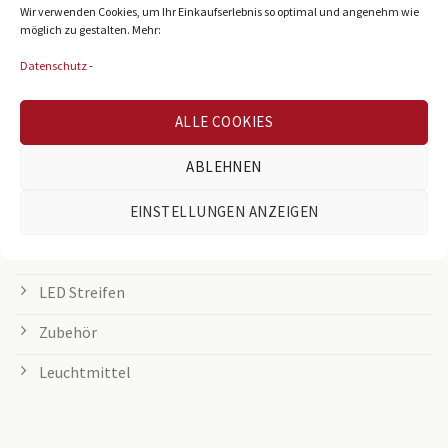
LED Panel
Wir verwenden Cookies, um Ihr Einkaufserlebnis so optimal und angenehm wie
möglich zu gestalten. Mehr:
Rasterleuchten
Datenschutz
-
Downlights
ALLE COOKIES
Deckenleuchten
ABLEHNEN
Tischleuchten
Grow Lampen
EINSTELLUNGEN ANZEIGEN
Außenleuchten
LED Streifen
Zubehör
Leuchtmittel