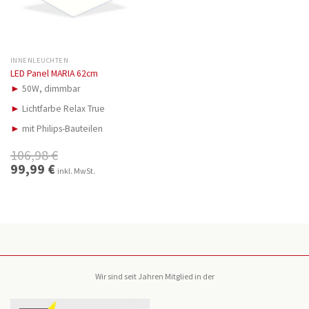
INNENLEUCHTEN
LED Panel MARIA 62cm
►
50W, dimmbar
►
Lichtfarbe Relax True
►
mit Philips-Bauteilen
106,98
€
Ursprünglicher
99,99
€
Aktueller
inkl. MwSt.
Preis
Preis
war:
ist:
106,98 €
99,99 €.
Wir sind seit Jahren Mitglied in der