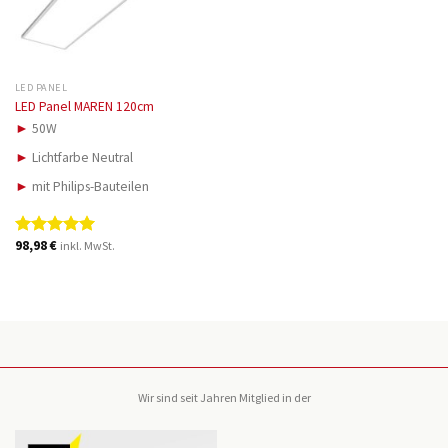
LED PANEL
LED Panel MAREN 120cm
►
50W
►
Lichtfarbe Neutral
►
mit Philips-Bauteilen
98,98
€
inkl. MwSt.
Bewertet
mit
5.00
von 5
Wir sind seit Jahren Mitglied in der