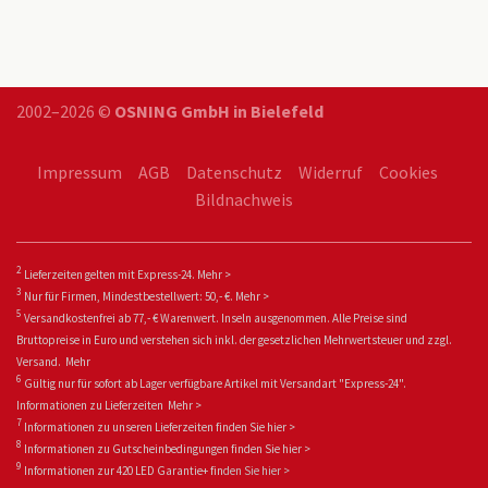
2002–2026 ©
OSNING GmbH in Bielefeld
Impressum
AGB
Datenschutz
Widerruf
Cookies
Bildnachweis
2
Lieferzeiten gelten mit Express-24.
Mehr >
3
Nur für Firmen, Mindestbestellwert: 50,- €.
Mehr >
5
Versandkostenfrei ab 77,- € Warenwert. Inseln ausgenommen. Alle Preise sind
Bruttopreise in Euro und verstehen sich inkl. der gesetzlichen Mehrwertsteuer und zzgl.
Versand.
Mehr
6
Gültig nur für sofort ab Lager verfügbare Artikel mit Versandart "Express-24".
Informationen zu
Lieferzeiten
Mehr >
7
Informationen zu unseren Lieferzeiten finden Sie
hier >
8
Informationen zu Gutscheinbedingungen finden Sie
hier >
9
Informationen zur 420 LED Garantie+ fin
den Sie
hier >