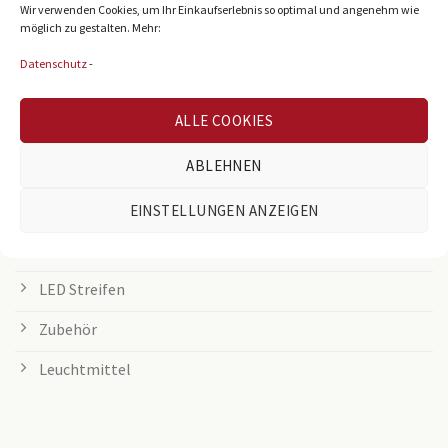
LED Panel
Wir verwenden Cookies, um Ihr Einkaufserlebnis so optimal und angenehm wie
möglich zu gestalten. Mehr:
Rasterleuchten
Datenschutz
-
Downlights
ALLE COOKIES
Deckenleuchten
ABLEHNEN
Tischleuchten
Grow Lampen
EINSTELLUNGEN ANZEIGEN
Außenleuchten
LED Streifen
Zubehör
Leuchtmittel