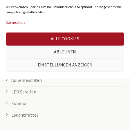
Wir verwenden Cookies, um Ihr Einkaufserlebnis so optimal und angenehm wie
LED Panel
möglich zu gestalten. Mehr:
Rasterleuchten
Datenschutz
-
Downlights
ALLE COOKIES
Deckenleuchten
ABLEHNEN
Tischleuchten
EINSTELLUNGEN ANZEIGEN
Grow Lampen
Außenleuchten
LED Streifen
Zubehör
Leuchtmittel