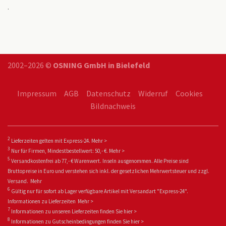
.
2002–2026 ©
OSNING GmbH in Bielefeld
Impressum
AGB
Datenschutz
Widerruf
Cookies
Bildnachweis
2
Lieferzeiten gelten mit Express-24.
Mehr >
3
Nur für Firmen, Mindestbestellwert: 50,- €.
Mehr >
5
Versandkostenfrei ab 77,- € Warenwert. Inseln ausgenommen. Alle Preise sind
Bruttopreise in Euro und verstehen sich inkl. der gesetzlichen Mehrwertsteuer und zzgl.
Versand.
Mehr
6
Gültig nur für sofort ab Lager verfügbare Artikel mit Versandart "Express-24".
Informationen zu
Lieferzeiten
Mehr >
7
Informationen zu unseren Lieferzeiten finden Sie
hier >
8
Informationen zu Gutscheinbedingungen finden Sie
hier >