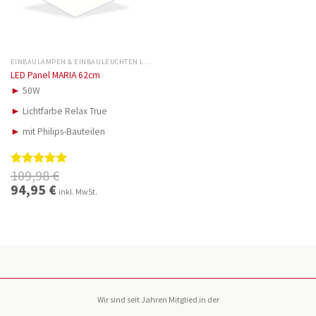
EINBAULAMPEN & EINBAULEUCHTEN LED
LED Panel MARIA 62cm
►
50W
►
Lichtfarbe Relax True
►
mit Philips-Bauteilen
109,98
€
Bewertet
mit
5.00
Ursprünglicher
94,95
€
Aktueller
inkl. MwSt.
Preis
Preis
von 5
war:
ist:
109,98 €
94,95 €.
Wir sind seit Jahren Mitglied in der