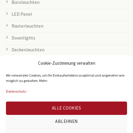
Büroleuchten
LED Panel
Rasterleuchten
Downlights
Deckenleuchten
Tischleuchten
Cookie-Zustimmung verwalten
Grow Lampen
Wir verwenden Cookies, um Ihr Einkaufserlebnis so optimal und angenehm wie
möglich zu gestalten. Mehr:
Außenleuchten
Datenschutz
-
LED Streifen
ALLE COOKIES
Zubehör
Leuchtmittel
ABLEHNEN