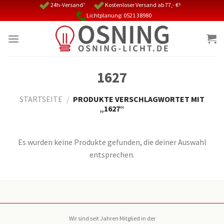
Skip
24h-Versand⁷
Kostenloser Versand ab 77,- €⁵
Lichtplanung: 0521 38980
to
content
1627
STARTSEITE
/
PRODUKTE VERSCHLAGWORTET MIT
„1627“
Es wurden keine Produkte gefunden, die deiner Auswahl
entsprechen.
Wir sind seit Jahren Mitglied in der