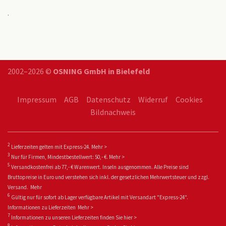
.
2002–2026 ©
OSNING GmbH in Bielefeld
Impressum
AGB
Datenschutz
Widerruf
Cookies
Bildnachweis
2
Lieferzeiten gelten mit Express-24.
Mehr >
3
Nur für Firmen, Mindestbestellwert: 50,- €.
Mehr >
5
Versandkostenfrei ab 77,- € Warenwert. Inseln ausgenommen. Alle Preise sind
Bruttopreise in Euro und verstehen sich inkl. der gesetzlichen Mehrwertsteuer und zzgl.
Versand.
Mehr
6
Gültig nur für sofort ab Lager verfügbare Artikel mit Versandart "Express-24".
Informationen zu
Lieferzeiten
Mehr >
7
Informationen zu unseren Lieferzeiten finden Sie
hier >
8