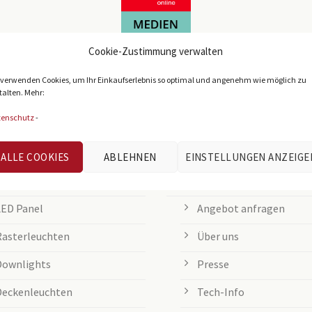
Cookie-Zustimmung verwalten
 verwenden Cookies, um Ihr Einkaufserlebnis so optimal und angenehm wie möglich zu
talten. Mehr:
tenschutz
-
IEBTE KATEGORIEN
KUNDENSERVICE
ALLE COOKIES
ABLEHNEN
EINSTELLUNGEN ANZEIGE
Büroleuchten
Informationen & Kontakt
LED Panel
Angebot anfragen
Rasterleuchten
Über uns
Downlights
Presse
Deckenleuchten
Tech-Info