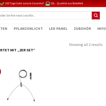
100 Tage Geld-zurück-Garantie⁸
SSL - Qualität aus Bielefeld
TEN
PFLANZENLICHT
LED PANEL
ZUBEHÖR
INFO
Showing all 2 results
TET MIT „2ER SET“
%