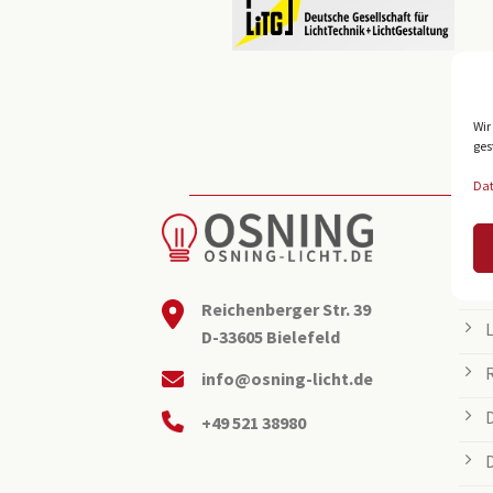
Wir
ges
Da
BEL
Reichenberger Str. 39
D-33605 Bielefeld
info@osning-licht.de
+49 521 38980