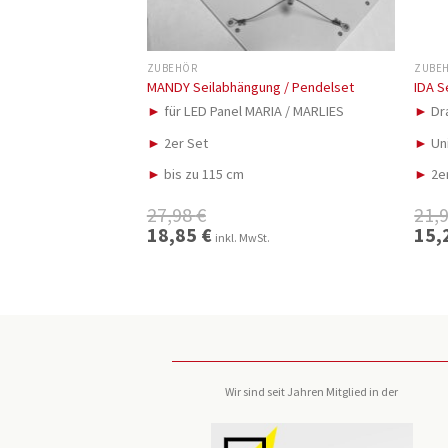
ZUBEHÖR
ZUBE
MANDY Seilabhängung / Pendelset
IDA S
►
für LED Panel MARIA / MARLIES
►
Dr
►
2er Set
►
Uni
►
bis zu 115 cm
►
2e
27,98
€
21,
Ursprünglicher
18,85
€
Aktueller
Urspr
15,
inkl. MwSt.
Preis
Preis
Preis
war:
ist:
war:
27,98 €
18,85 €.
21,98
Wir sind seit Jahren Mitglied in der