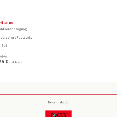
HÖR
eil OB uni
ahtseilabhängung
versal mit Feststeller
r Set
98
€
ünglicher
25
€
Aktueller
inkl. MwSt.
Preis
ist:
 €
15,25 €.
Bekannt durch: