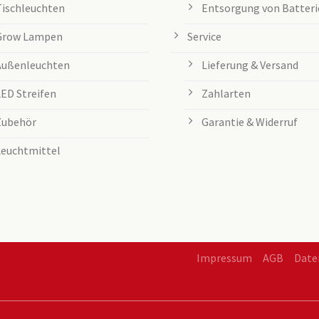
Tischleuchten
Entsorgung von Batteri
Grow Lampen
Service
Außenleuchten
Lieferung & Versand
LED Streifen
Zahlarten
Zubehör
Garantie & Widerruf
Leuchtmittel
Impressum
AGB
Date