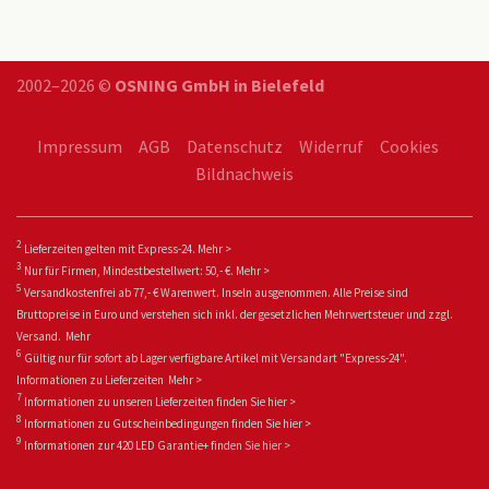
2002–2026 ©
OSNING GmbH in Bielefeld
Impressum
AGB
Datenschutz
Widerruf
Cookies
Bildnachweis
2
Lieferzeiten gelten mit Express-24.
Mehr >
3
Nur für Firmen, Mindestbestellwert: 50,- €.
Mehr >
5
Versandkostenfrei ab 77,- € Warenwert. Inseln ausgenommen. Alle Preise sind
Bruttopreise in Euro und verstehen sich inkl. der gesetzlichen Mehrwertsteuer und zzgl.
Versand.
Mehr
6
Gültig nur für sofort ab Lager verfügbare Artikel mit Versandart "Express-24".
Informationen zu
Lieferzeiten
Mehr >
7
Informationen zu unseren Lieferzeiten finden Sie
hier >
8
Informationen zu Gutscheinbedingungen finden Sie
hier >
9
Informationen zur 420 LED Garantie+ fin
den Sie
hier >