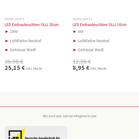
DOWNLIGHTS
DOWNLIGHTS
LED Einbauleuchten OLLI 20cm
LED Einbauleuchten OLLI 10cm
►
18W
►
6W
►
Lichtfarbe Neutral
►
Lichtfarbe Neutral
►
Gehäuse Weiß
►
Gehäuse Weiß
36,98
€
12,98
€
Ursprünglicher
25,15
€
Aktueller
Ursprünglicher
8,95
€
Aktueller
inkl. MwSt.
inkl. MwSt.
Preis
Preis
Preis
Preis
war:
ist:
war:
ist:
36,98 €
25,15 €.
12,98 €
8,95 €.
Wir sind seit Jahren Mitglied in der