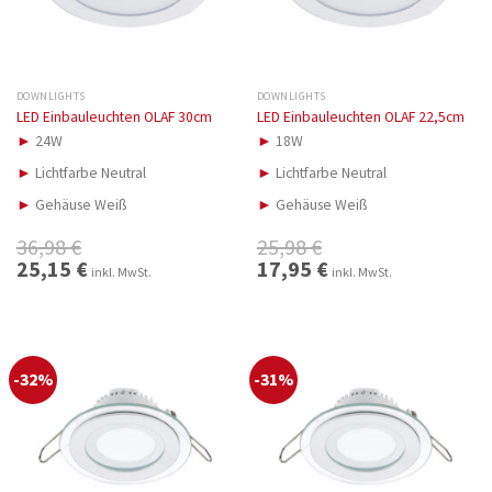
DOWNLIGHTS
DOWNLIGHTS
LED Einbauleuchten OLAF 30cm
LED Einbauleuchten OLAF 22,5cm
►
24W
►
18W
►
Lichtfarbe Neutral
►
Lichtfarbe Neutral
►
Gehäuse Weiß
►
Gehäuse Weiß
36,98
€
25,98
€
Ursprünglicher
25,15
€
Aktueller
Ursprünglicher
17,95
€
Aktueller
inkl. MwSt.
inkl. MwSt.
Preis
Preis
Preis
Preis
war:
ist:
war:
ist:
36,98 €
25,15 €.
25,98 €
17,95 €.
-32%
-31%