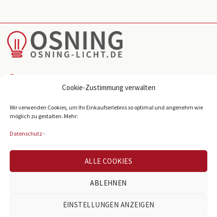
Reichenberger Str. 39
Cookie-Zustimmung verwalten
D-33605 Bielefeld
Wir verwenden Cookies, um Ihr Einkaufserlebnis so optimal und angenehm wie
info@osning-licht.de
möglich zu gestalten. Mehr:
+49 521 38980
Datenschutz
-
ALLE COOKIES
BELIEBTE KATEGORIEN
ABLEHNEN
Büroleuchten
EINSTELLUNGEN ANZEIGEN
LED Panel