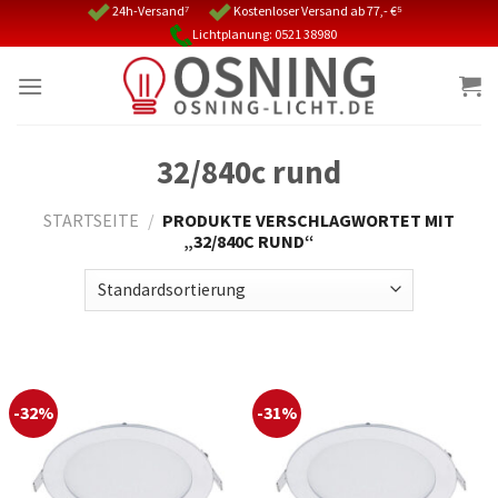
Skip
24h-Versand⁷
Kostenloser Versand ab 77,- €⁵
Lichtplanung: 0521 38980
to
content
32/840c rund
STARTSEITE
/
PRODUKTE VERSCHLAGWORTET MIT
„32/840C RUND“
-32%
-31%