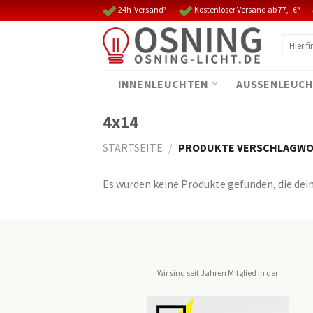
Skip
24h-Versand⁷
Kostenloser Versand ab 77,- €⁵
to
Suche
content
nach:
INNENLEUCHTEN
AUSSENLEUCH
4x14
STARTSEITE
/
PRODUKTE VERSCHLAGWOR
Es wurden keine Produkte gefunden, die dei
Wir sind seit Jahren Mitglied in der