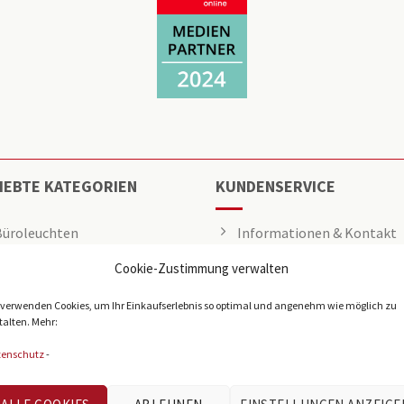
IEBTE KATEGORIEN
KUNDENSERVICE
Büroleuchten
Informationen & Kontakt
Cookie-Zustimmung verwalten
LED Panel
Angebot anfragen
Rasterleuchten
Über uns
 verwenden Cookies, um Ihr Einkaufserlebnis so optimal und angenehm wie möglich zu
talten. Mehr:
Downlights
Presse
tenschutz
-
Deckenleuchten
Tech-Info