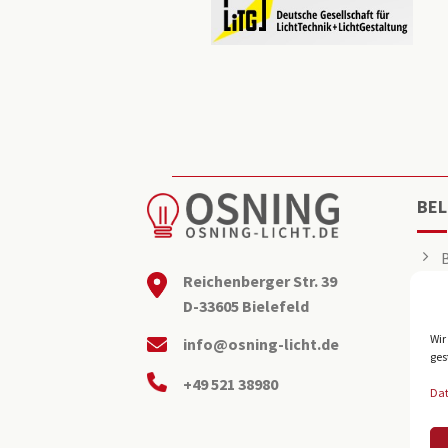
BEL
Reichenberger Str. 39
D-33605 Bielefeld
Wir
info@osning-licht.de
ges
+49 521 38980
Da