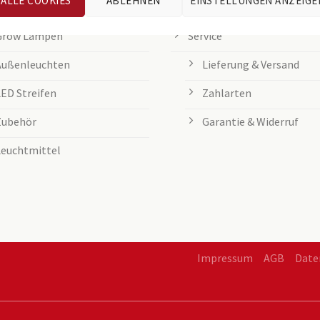
ALLE COOKIES
ABLEHNEN
EINSTELLUNGEN ANZEIGE
Tischleuchten
Entsorgung von Batteri
Grow Lampen
Service
Außenleuchten
Lieferung & Versand
LED Streifen
Zahlarten
Zubehör
Garantie & Widerruf
Leuchtmittel
Impressum
AGB
Date