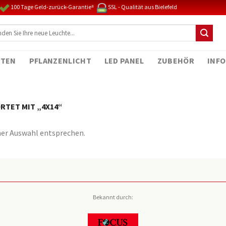
100 Tage Geld-zurück-Garantie⁸
SSL - Qualität aus Bielefeld
TEN
PFLANZENLICHT
LED PANEL
ZUBEHÖR
INFO
TET MIT „4X14“
ner Auswahl entsprechen.
Bekannt durch: