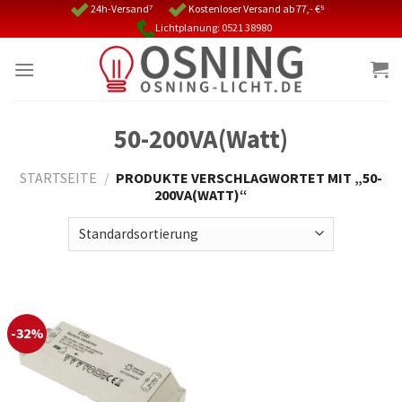
Skip
24h-Versand⁷
Kostenloser Versand ab 77,- €⁵
Lichtplanung: 0521 38980
to
content
50-200VA(Watt)
STARTSEITE
/
PRODUKTE VERSCHLAGWORTET MIT „50-
200VA(WATT)“
-32%