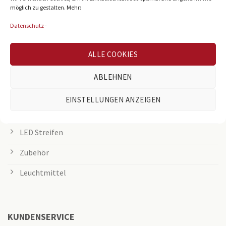
möglich zu gestalten. Mehr:
Rasterleuchten
Datenschutz
-
Downlights
Deckenleuchten
ALLE COOKIES
Tischleuchten
ABLEHNEN
Grow Lampen
EINSTELLUNGEN ANZEIGEN
Außenleuchten
LED Streifen
Zubehör
Leuchtmittel
KUNDENSERVICE