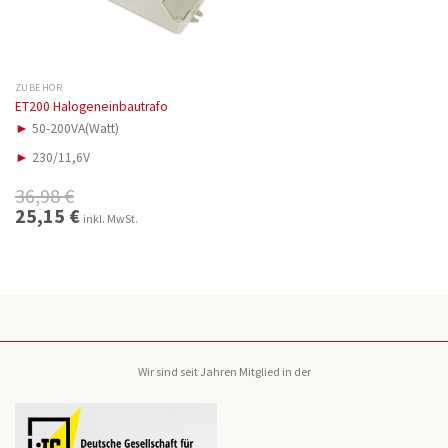
ZUBEHÖR
ET200 Halogeneinbautrafo
►
50-200VA(Watt)
►
230/11,6V
36,98
€
Ursprünglicher
25,15
€
Aktueller
inkl. MwSt.
Preis
Preis
war:
ist:
36,98 €
25,15 €.
Wir sind seit Jahren Mitglied in der