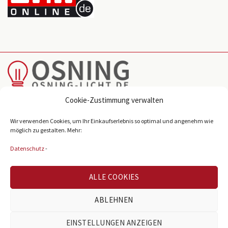
Cookie-Zustimmung verwalten
Reichenberger Str. 39
Wir verwenden Cookies, um Ihr Einkaufserlebnis so optimal und angenehm wie
D-33605 Bielefeld
möglich zu gestalten. Mehr:
info@osning-licht.de
Datenschutz
-
+49 521 38980
ALLE COOKIES
ABLEHNEN
BELIEBTE KATEGORIEN
EINSTELLUNGEN ANZEIGEN
Büroleuchten