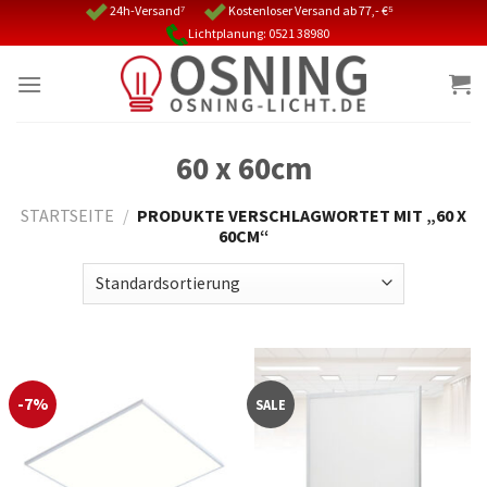
Skip
24h-Versand⁷
Kostenloser Versand ab 77,- €⁵
Lichtplanung: 0521 38980
to
content
60 x 60cm
STARTSEITE
/
PRODUKTE VERSCHLAGWORTET MIT „60 X
60CM“
-7%
SALE