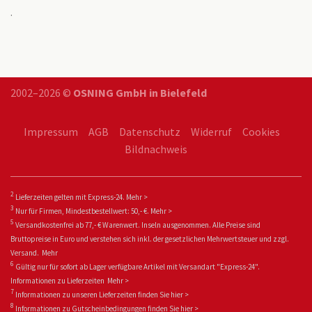
.
2002–2026 ©
OSNING GmbH in Bielefeld
Impressum
AGB
Datenschutz
Widerruf
Cookies
Bildnachweis
2
Lieferzeiten gelten mit Express-24.
Mehr >
3
Nur für Firmen, Mindestbestellwert: 50,- €.
Mehr >
5
Versandkostenfrei ab 77,- € Warenwert. Inseln ausgenommen. Alle Preise sind
Bruttopreise in Euro und verstehen sich inkl. der gesetzlichen Mehrwertsteuer und zzgl.
Versand.
Mehr
6
Gültig nur für sofort ab Lager verfügbare Artikel mit Versandart "Express-24".
Informationen zu
Lieferzeiten
Mehr >
7
Informationen zu unseren Lieferzeiten finden Sie
hier >
8
Informationen zu Gutscheinbedingungen finden Sie
hier >