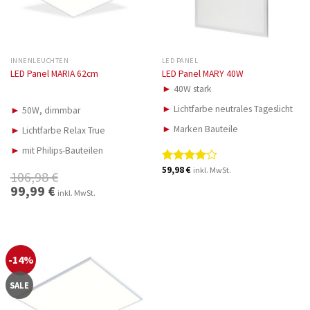
INNENLEUCHTEN
LED PANEL
LED Panel MARIA 62cm
LED Panel MARY 40W
►
40W stark
►
Lichtfarbe neutrales Tageslicht
►
50W, dimmbar
►
Marken Bauteile
►
Lichtfarbe Relax True
►
mit Philips-Bauteilen
59,98
€
inkl. MwSt.
Bewertet
106,98
€
mit
4.00
Ursprünglicher
99,99
€
Aktueller
inkl. MwSt.
von 5
Preis
Preis
war:
ist:
106,98 €
99,99 €.
-14%
SALE