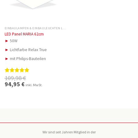
EINBAULAMPEN & EINBAULEUCHTEN LED
LED Panel MARIA 62cm
►
50W
►
Lichtfarbe Relax True
►
mit Philips-Bauteilen
109,98
€
Bewertet
mit
5.00
Ursprünglicher
94,95
€
Aktueller
inkl. MwSt.
Preis
Preis
von 5
war:
ist:
109,98 €
94,95 €.
Wir sind seit Jahren Mitglied in der