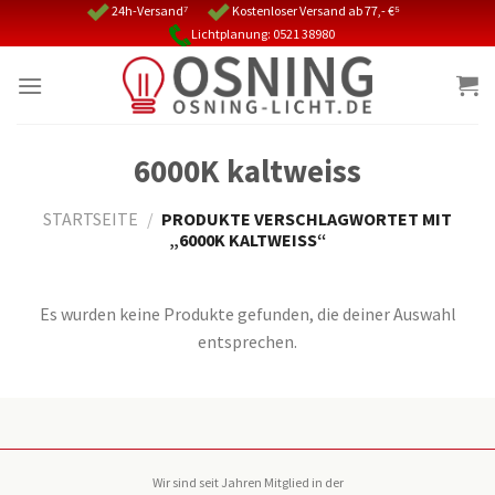
Skip
24h-Versand⁷
Kostenloser Versand ab 77,- €⁵
Lichtplanung: 0521 38980
to
content
6000K kaltweiss
STARTSEITE
/
PRODUKTE VERSCHLAGWORTET MIT
„6000K KALTWEISS“
Es wurden keine Produkte gefunden, die deiner Auswahl
entsprechen.
Wir sind seit Jahren Mitglied in der