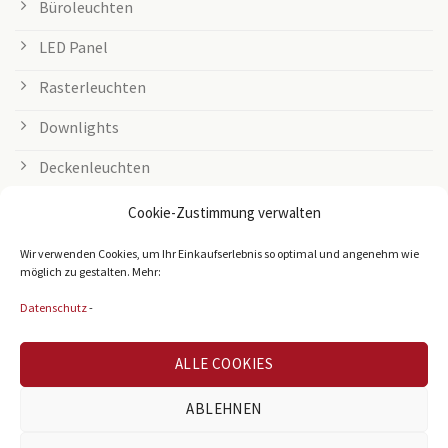
Büroleuchten
LED Panel
Rasterleuchten
Downlights
Deckenleuchten
Tischleuchten
Cookie-Zustimmung verwalten
Grow Lampen
Wir verwenden Cookies, um Ihr Einkaufserlebnis so optimal und angenehm wie
möglich zu gestalten. Mehr:
Außenleuchten
Datenschutz
-
LED Streifen
ALLE COOKIES
Zubehör
Leuchtmittel
ABLEHNEN