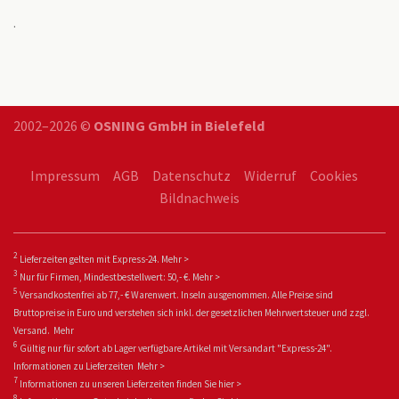
.
2002–2026 ©
OSNING GmbH in Bielefeld
Impressum
AGB
Datenschutz
Widerruf
Cookies
Bildnachweis
2
Lieferzeiten gelten mit Express-24.
Mehr >
3
Nur für Firmen, Mindestbestellwert: 50,- €.
Mehr >
5
Versandkostenfrei ab 77,- € Warenwert. Inseln ausgenommen. Alle Preise sind
Bruttopreise in Euro und verstehen sich inkl. der gesetzlichen Mehrwertsteuer und zzgl.
Versand.
Mehr
6
Gültig nur für sofort ab Lager verfügbare Artikel mit Versandart "Express-24".
Informationen zu
Lieferzeiten
Mehr >
7
Informationen zu unseren Lieferzeiten finden Sie
hier >
8