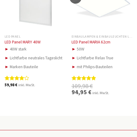
LED PANEL
EINBAULAMPEN & EINBAULEUCHTEN LED
LED Panel MARY 40W
LED Panel MARIA 62cm
►
40W stark
►
50W
►
Lichtfarbe neutrales Tageslicht
►
Lichtfarbe Relax True
►
Marken Bauteile
►
mit Philips-Bauteilen
109,98
€
59,98
€
inkl. MwSt.
Bewertet
Bewertet
mit
4.00
mit
5.00
Ursprünglicher
94,95
€
Aktueller
inkl. MwSt.
Preis
Preis
von 5
von 5
war:
ist:
109,98 €
94,95 €.