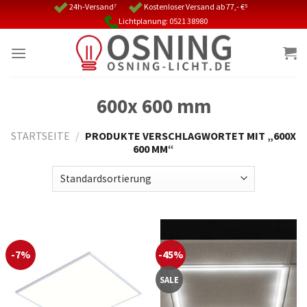
Skip
24h-Versand⁷
Kostenloser Versand ab 77,- €⁵
Lichtplanung: 0521 38980
to
content
600x 600 mm
STARTSEITE
/
PRODUKTE VERSCHLAGWORTET MIT „600X
600 MM“
-7%
-45%
SALE