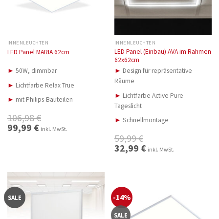
INNENLEUCHTEN
INNENLEUCHTEN
LED Panel (Einbau) AVA im Rahmen
LED Panel MARIA 62cm
62x62cm
►
50W, dimmbar
►
Design für repräsentative
Räume
►
Lichtfarbe Relax True
►
Lichtfarbe Active Pure
►
mit Philips-Bauteilen
Tageslicht
106,98
€
►
Schnellmontage
Ursprünglicher
99,99
€
Aktueller
inkl. MwSt.
Preis
Preis
59,99
€
war:
ist:
106,98 €
99,99 €.
Ursprünglicher
32,99
€
Aktueller
inkl. MwSt.
Preis
Preis
war:
ist:
59,99 €
32,99 €.
-14%
SALE
SALE