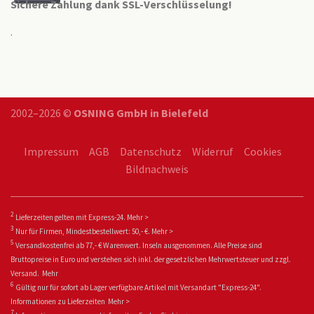
Sichere Zahlung dank SSL-Verschlüsselung!
.
2002–2026 ©
OSNING GmbH in Bielefeld
Impressum
AGB
Datenschutz
Widerruf
Cookies
Bildnachweis
2
Lieferzeiten gelten mit Express-24.
Mehr >
3
Nur für Firmen, Mindestbestellwert: 50,- €.
Mehr >
5
Versandkostenfrei ab 77,- € Warenwert. Inseln ausgenommen. Alle Preise sind
Bruttopreise in Euro und verstehen sich inkl. der gesetzlichen Mehrwertsteuer und zzgl.
Versand.
Mehr
6
Gültig nur für sofort ab Lager verfügbare Artikel mit Versandart "Express-24".
Informationen zu
Lieferzeiten
Mehr >
7