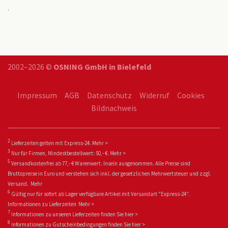
.
2002–2026 ©
OSNING GmbH in Bielefeld
Impressum
AGB
Datenschutz
Widerruf
Cookies
Bildnachweis
2
Lieferzeiten gelten mit Express-24.
Mehr >
3
Nur für Firmen, Mindestbestellwert: 50,- €.
Mehr >
5
Versandkostenfrei ab 77,- € Warenwert. Inseln ausgenommen. Alle Preise sind
Bruttopreise in Euro und verstehen sich inkl. der gesetzlichen Mehrwertsteuer und zzgl.
Versand.
Mehr
6
Gültig nur für sofort ab Lager verfügbare Artikel mit Versandart "Express-24".
Informationen zu
Lieferzeiten
Mehr >
7
Informationen zu unseren Lieferzeiten finden Sie
hier >
8
Informationen zu Gutscheinbedingungen finden Sie
hier >