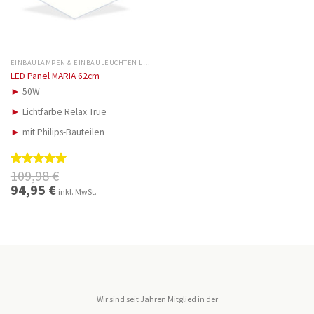
EINBAULAMPEN & EINBAULEUCHTEN LED
LED Panel MARIA 62cm
►
50W
►
Lichtfarbe Relax True
►
mit Philips-Bauteilen
109,98
€
Bewertet
mit
5.00
Ursprünglicher
94,95
€
Aktueller
inkl. MwSt.
Preis
Preis
von 5
war:
ist:
109,98 €
94,95 €.
Wir sind seit Jahren Mitglied in der