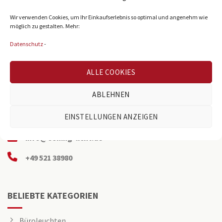
Wir verwenden Cookies, um Ihr Einkaufserlebnis so optimal und angenehm wie
möglich zu gestalten. Mehr:
Datenschutz
-
ALLE COOKIES
ABLEHNEN
Reichenberger Str. 39
EINSTELLUNGEN ANZEIGEN
D-33605 Bielefeld
info@osning-licht.de
+49 521 38980
BELIEBTE KATEGORIEN
Büroleuchten