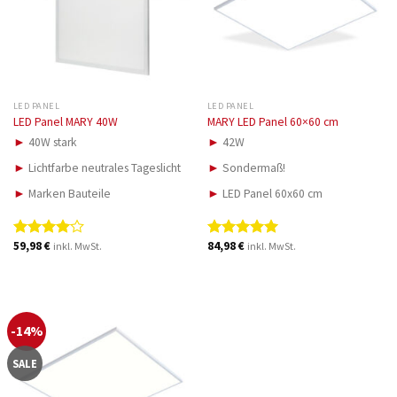
LED PANEL
LED PANEL
LED Panel MARY 40W
MARY LED Panel 60×60 cm
►
40W stark
►
42W
►
Lichtfarbe neutrales Tageslicht
►
Sondermaß!
►
Marken Bauteile
►
LED Panel 60x60 cm
59,98
€
84,98
€
inkl. MwSt.
inkl. MwSt.
Bewertet
Bewertet
mit
4.00
mit
5.00
von 5
von 5
-14%
SALE