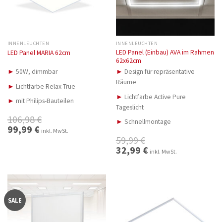
INNENLEUCHTEN
INNENLEUCHTEN
LED Panel (Einbau) AVA im Rahmen
LED Panel MARIA 62cm
62x62cm
►
50W, dimmbar
►
Design für repräsentative
Räume
►
Lichtfarbe Relax True
►
Lichtfarbe Active Pure
►
mit Philips-Bauteilen
Tageslicht
106,98
€
►
Schnellmontage
Ursprünglicher
99,99
€
Aktueller
inkl. MwSt.
Preis
Preis
59,99
€
war:
ist:
106,98 €
99,99 €.
Ursprünglicher
32,99
€
Aktueller
inkl. MwSt.
Preis
Preis
war:
ist:
59,99 €
32,99 €.
SALE