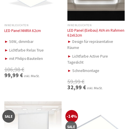
INNENLEUCHTEN
INNENLEUCHTEN
LED Panel (Einbau) AVA im Rahmen
LED Panel MARIA 62cm
62x62cm
►
50W, dimmbar
►
Design für repräsentative
Räume
►
Lichtfarbe Relax True
►
Lichtfarbe Active Pure
►
mit Philips-Bauteilen
Tageslicht
106,98
€
►
Schnellmontage
Ursprünglicher
99,99
€
Aktueller
inkl. MwSt.
Preis
Preis
59,99
€
war:
ist:
106,98 €
99,99 €.
Ursprünglicher
32,99
€
Aktueller
inkl. MwSt.
Preis
Preis
war:
ist:
59,99 €
32,99 €.
-14%
SALE
SALE