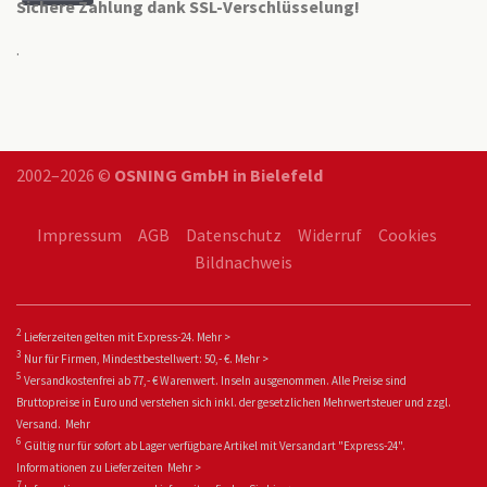
Sichere Zahlung dank SSL-Verschlüsselung!
.
2002–2026 ©
OSNING GmbH in Bielefeld
Impressum
AGB
Datenschutz
Widerruf
Cookies
Bildnachweis
2
Lieferzeiten gelten mit Express-24.
Mehr >
3
Nur für Firmen, Mindestbestellwert: 50,- €.
Mehr >
5
Versandkostenfrei ab 77,- € Warenwert. Inseln ausgenommen. Alle Preise sind
Bruttopreise in Euro und verstehen sich inkl. der gesetzlichen Mehrwertsteuer und zzgl.
Versand.
Mehr
6
Gültig nur für sofort ab Lager verfügbare Artikel mit Versandart "Express-24".
Informationen zu
Lieferzeiten
Mehr >
7