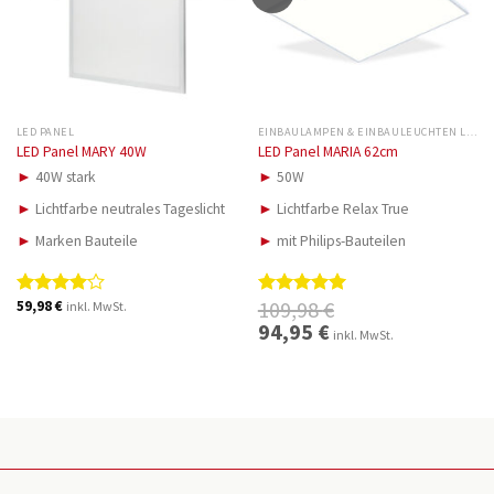
LED PANEL
EINBAULAMPEN & EINBAULEUCHTEN LED
LED Panel MARY 40W
LED Panel MARIA 62cm
►
40W stark
►
50W
►
Lichtfarbe neutrales Tageslicht
►
Lichtfarbe Relax True
►
Marken Bauteile
►
mit Philips-Bauteilen
109,98
€
59,98
€
inkl. MwSt.
Bewertet
Bewertet
mit
4.00
mit
5.00
Ursprünglicher
94,95
€
Aktueller
inkl. MwSt.
Preis
Preis
von 5
von 5
war:
ist:
109,98 €
94,95 €.