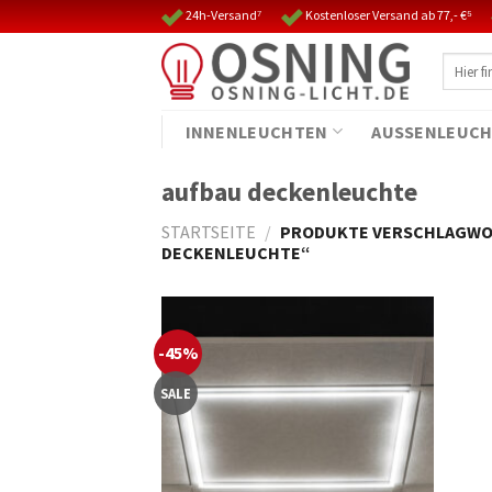
Skip
24h-Versand⁷
Kostenloser Versand ab 77,- €⁵
to
Suche
content
nach:
INNENLEUCHTEN
AUSSENLEUCH
aufbau deckenleuchte
STARTSEITE
/
PRODUKTE VERSCHLAGWOR
DECKENLEUCHTE“
-45%
SALE