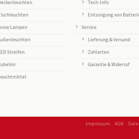
Deckenleuchten
Tech-Info
Tischleuchten
Entsorgung von Batteri
Grow Lampen
Service
Außenleuchten
Lieferung & Versand
LED Streifen
Zahlarten
Zubehör
Garantie & Widerruf
Leuchtmittel
Impressum
AGB
Date