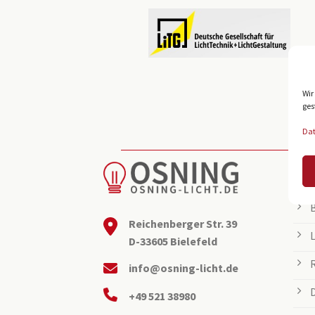
Wir
ges
Da
BEL
Reichenberger Str. 39
D-33605 Bielefeld
info@osning-licht.de
+49 521 38980