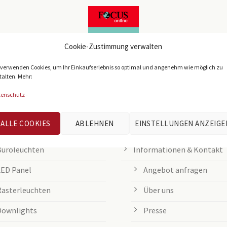
Cookie-Zustimmung verwalten
 verwenden Cookies, um Ihr Einkaufserlebnis so optimal und angenehm wie möglich zu
talten. Mehr:
tenschutz
-
IEBTE KATEGORIEN
KUNDENSERVICE
ALLE COOKIES
ABLEHNEN
EINSTELLUNGEN ANZEIGE
Büroleuchten
Informationen & Kontakt
LED Panel
Angebot anfragen
Rasterleuchten
Über uns
Downlights
Presse