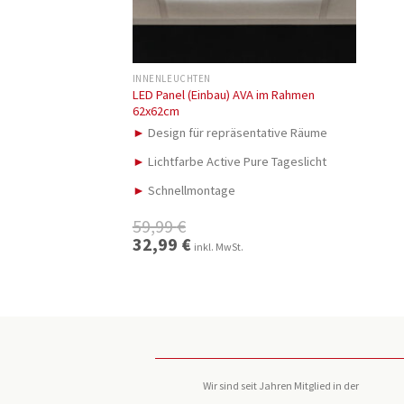
INNENLEUCHTEN
LED Panel (Einbau) AVA im Rahmen
62x62cm
►
Design für repräsentative Räume
►
Lichtfarbe Active Pure Tageslicht
►
Schnellmontage
59,99
€
Ursprünglicher
32,99
€
Aktueller
inkl. MwSt.
Preis
Preis
war:
ist:
59,99 €
32,99 €.
Wir sind seit Jahren Mitglied in der