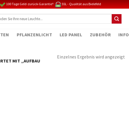
100 Tage Geld-zurück-Garantie⁸
SSL - Qualität aus Bielefeld
TEN
PFLANZENLICHT
LED PANEL
ZUBEHÖR
INFO
Einzelnes Ergebnis wird angezeigt
TET MIT „AUFBAU