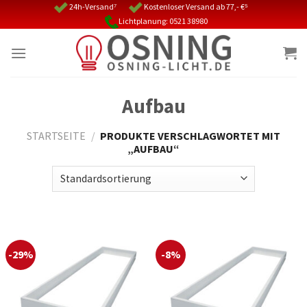
Skip
24h-Versand⁷
Kostenloser Versand ab 77,- €⁵
Lichtplanung: 0521 38980
to
content
Aufbau
STARTSEITE
/
PRODUKTE VERSCHLAGWORTET MIT
„AUFBAU“
-29%
-8%