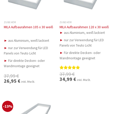
ZUBEHÖR
ZUBEHÖR
MILA Aufbaurahmen 105 x 30 weiß
MILA Aufbaurahmen 120 x 30 weiß
►
aus Aluminium, weiß lackiert
►
nur zur Verwendung für LED
►
aus Aluminium, weiß lackiert
Panels von Teuto Licht
►
nur zur Verwendung für LED
►
Für direkte Decken- oder
Panels von Teuto Licht
Wandmontage geeignet
►
Für direkte Decken- oder
Wandmontage geeignet
37,99
€
Bewertet
37,99
€
mit
5.00
Ursprünglicher
34,99
€
Aktueller
Ursprünglicher
26,95
€
Aktueller
inkl. MwSt.
Preis
Preis
inkl. MwSt.
von 5
Preis
Preis
war:
ist:
war:
ist:
37,99 €
34,99 €.
37,99 €
26,95 €.
-13%