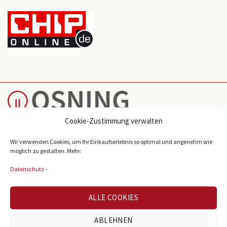
Cookie-Zustimmung verwalten
Reichenberger Str. 39
Wir verwenden Cookies, um Ihr Einkaufserlebnis so optimal und angenehm wie
möglich zu gestalten. Mehr:
D-33605 Bielefeld
Datenschutz
-
info@osning-licht.de
+49 521 38980
ALLE COOKIES
ABLEHNEN