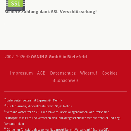
Sichere Zahlung dank SSL-Verschlüsselung!
.
2002–2026 ©
OSNING GmbH in Bielefeld
Impressum
AGB
Datenschutz
Widerruf
Cookies
Bildnachweis
2
Lieferzeiten gelten mit Express-24.
Mehr >
3
Nur für Firmen, Mindestbestellwert: 50,- €.
Mehr >
5
Versandkostenfrei ab 77,- € Warenwert. Inseln ausgenommen. Alle Preise sind
Bruttopreise in Euro und verstehen sich inkl. der gesetzlichen Mehrwertsteuer und zzgl.
Versand.
Mehr
6
Gültig nur für sofort ab Lager verfügbare Artikel mit Versandart "Express-24".