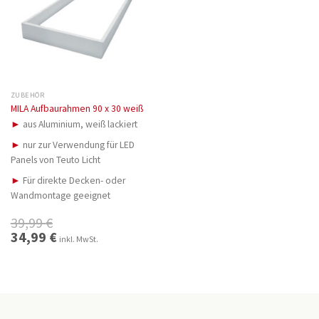
ZUBEHÖR
MILA Aufbaurahmen 90 x 30 weiß
►
aus Aluminium, weiß lackiert
►
nur zur Verwendung für LED
Panels von Teuto Licht
►
Für direkte Decken- oder
Wandmontage geeignet
39,99
€
Ursprünglicher
34,99
€
Aktueller
inkl. MwSt.
Preis
Preis
war:
ist:
39,99 €
34,99 €.