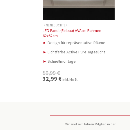
INNENLEUCHTEN
LED Panel (Einbau) AVA im Rahmen
62x62cm
►
Design für repräsentative Räume
►
Lichtfarbe Active Pure Tageslicht
►
Schnellmontage
59,99
€
Ursprünglicher
32,99
€
Aktueller
inkl. MwSt.
Preis
Preis
war:
ist:
59,99 €
32,99 €.
Wir sind seit Jahren Mitglied in der