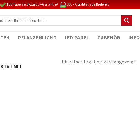
100 Tage Geld-zurück-Garantie⁸
SSL - Qualität aus Bielefeld
TEN
PFLANZENLICHT
LED PANEL
ZUBEHÖR
INFO
Einzelnes Ergebnis wird angezeigt
RTET MIT