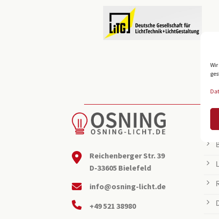
Wir
ges
Da
BEL
Reichenberger Str. 39
D-33605 Bielefeld
info@osning-licht.de
+49 521 38980