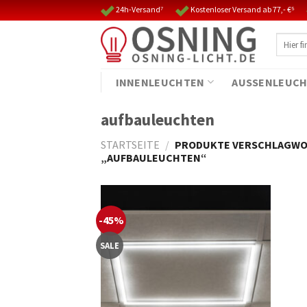
Skip
24h-Versand⁷
Kostenloser Versand ab 77,- €⁵
to
Suche
content
nach:
INNENLEUCHTEN
AUSSENLEUCH
aufbauleuchten
STARTSEITE
/
PRODUKTE VERSCHLAGWO
„AUFBAULEUCHTEN“
-45%
SALE