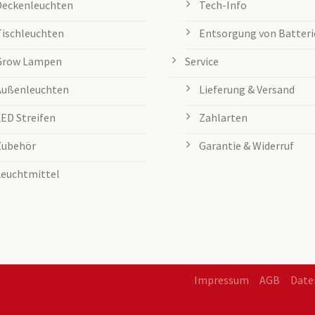
Deckenleuchten
Tech-Info
Tischleuchten
Entsorgung von Batteri
Grow Lampen
Service
Außenleuchten
Lieferung & Versand
LED Streifen
Zahlarten
Zubehör
Garantie & Widerruf
Leuchtmittel
Impressum
AGB
Date