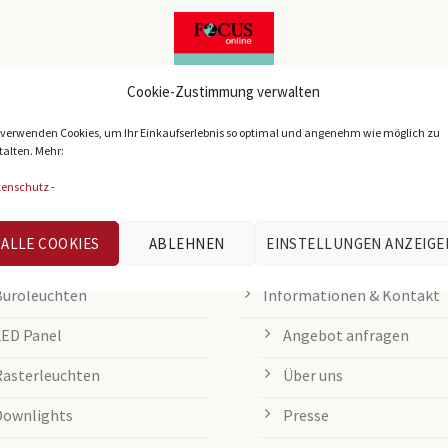
Cookie-Zustimmung verwalten
 verwenden Cookies, um Ihr Einkaufserlebnis so optimal und angenehm wie möglich zu
talten. Mehr:
tenschutz
-
IEBTE KATEGORIEN
KUNDENSERVICE
ALLE COOKIES
ABLEHNEN
EINSTELLUNGEN ANZEIGE
Büroleuchten
Informationen & Kontakt
LED Panel
Angebot anfragen
Rasterleuchten
Über uns
Downlights
Presse