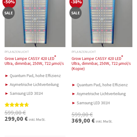
-50%
-38%
SALE
SALE
PFLANZENLICHT
PFLANZENLICHT
®
®
Grow Lampe CASSY 420 LED
Grow Lampe CASSY 420 LED
Ultra, dimmbar, 250W, 722 μmol/s
Ultra, dimmbar, 250W, 722 μmol/s
(Kopie)
►
Quantum Pad, hohe Effizienz
►
Asymetrische Lichtverteilung
►
Quantum Pad, hohe Effizienz
►
Samsung LED 301H
►
Asymetrische Lichtverteilung
►
Samsung LED 301H
599,00
€
Bewertet
599,00
€
mit
4.67
Ursprünglicher
299,00
€
Aktueller
Ursprünglicher
369,00
€
Aktueller
inkl. MwSt.
Preis
Preis
inkl. MwSt.
von 5
Preis
Preis
war:
ist:
war:
ist:
599,00 €
299,00 €.
599,00 €
369,00 €.