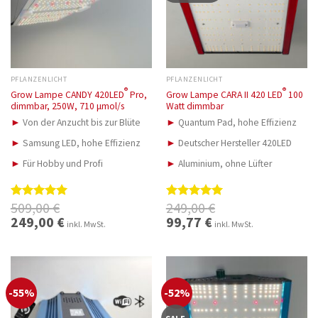
PFLANZENLICHT
PFLANZENLICHT
®
®
Grow Lampe CANDY 420LED
Pro,
Grow Lampe CARA II 420 LED
100
dimmbar, 250W, 710 μmol/s
Watt dimmbar
►
Von der Anzucht bis zur Blüte
►
Quantum Pad, hohe Effizienz
►
Samsung LED, hohe Effizienz
►
Deutscher Hersteller 420LED
►
Für Hobby und Profi
►
Aluminium, ohne Lüfter
509,00
€
249,00
€
Bewertet
Bewertet
mit
5.00
mit
5.00
Ursprünglicher
249,00
€
Aktueller
Ursprünglicher
99,77
€
Aktueller
inkl. MwSt.
inkl. MwSt.
Preis
Preis
Preis
Preis
von 5
von 5
war:
ist:
war:
ist:
509,00 €
249,00 €.
249,00 €
99,77 €.
-55%
-52%