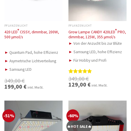
PFLANZENLICHT
PFLANZENLICHT
®
®
420 LED
CISSY, dimmbar, 200W,
Grow Lampe CANDY 420LED
PRO,
500 μmol/s
dimmbar, 125W, 355 μmol/s
►
Von der Anzucht bis zur Blüte
►
Samsung LED, hohe Effizienz
►
Quantum Pad, hohe Effizienz
►
Für Hobby und Profi
►
Asymetrische Lichtverteilung
►
Samsung LED
349,00
€
Bewertet
349,00
€
mit
5.00
Ursprünglicher
129,00
€
Aktueller
Ursprünglicher
199,00
€
Aktueller
inkl. MwSt.
Preis
Preis
inkl. MwSt.
von 5
Preis
Preis
war:
ist:
war:
ist:
349,00 €
129,00 €.
349,00 €
199,00 €.
-51%
-60%
🔥HOT SALE🔥