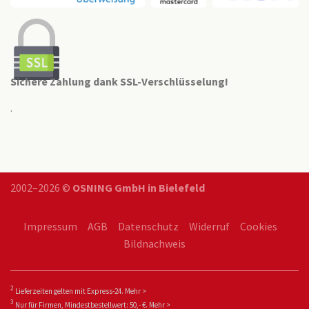
Sichere Zahlung dank SSL-Verschlüsselung!
.
2002–2026 ©
OSNING GmbH in Bielefeld
Impressum
AGB
Datenschutz
Widerruf
Cookies
Bildnachweis
2
Lieferzeiten gelten mit Express-24.
Mehr >
3
Nur für Firmen, Mindestbestellwert: 50,- €.
Mehr >