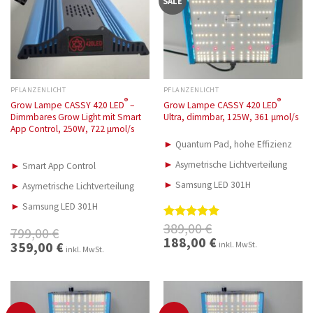
SALE
PFLANZENLICHT
PFLANZENLICHT
®
®
Grow Lampe CASSY 420 LED
–
Grow Lampe CASSY 420 LED
Dimmbares Grow Light mit Smart
Ultra, dimmbar, 125W, 361 μmol/s
App Control, 250W, 722 μmol/s
►
Quantum Pad, hohe Effizienz
►
Asymetrische Lichtverteilung
►
Smart App Control
►
Samsung LED 301H
►
Asymetrische Lichtverteilung
►
Samsung LED 301H
389,00
€
Bewertet
799,00
€
mit
5.00
Ursprünglicher
188,00
€
Aktueller
Ursprünglicher
359,00
€
Aktueller
inkl. MwSt.
Preis
Preis
inkl. MwSt.
von 5
Preis
Preis
war:
ist:
war:
ist:
389,00 €
188,00 €.
799,00 €
359,00 €.