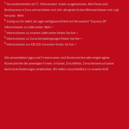
5
Versandkostenfrei ab 77,- € Warenwert. Inseln ausgenommen. Alle Preise sind
Bruttopreise in Euro und verstehen sich inkl. der gesetzlichen Mehrwertsteuer und zzgl.
Versand.
Mehr
6
Gültig nur für sofort ab Lager verfügbare Artikel mit Versandart "Express-24".
Informationen zu
Lieferzeiten
Mehr >
7
Informationen zu unseren Lieferzeiten finden Sie
hier >
8
Informationen zu Gutscheinbedingungen finden Sie
hier >
9
Informationen zur 420 LED Garantie+ fin
den Sie
hier >
Alle verwendeten Logos und Firmennamen sind Warenzeichen oder eingetragene
Warenzeichen der jeweiligen Firmen. Irrtümer, Druckfehler, Zwischenverkauf sowie
technische Änderungen vorbehalten. Wir liefern ausschließlich zu unseren AGB.