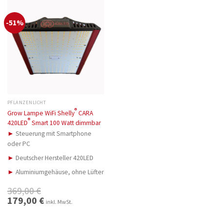
-51%
PFLANZENLICHT
®
Grow Lampe WiFi Shelly
CARA
®
420LED
Smart 100 Watt dimmbar
►
Steuerung mit Smartphone
oder PC
►
Deutscher Hersteller 420LED
►
Aluminiumgehäuse, ohne Lüfter
369,00
€
Ursprünglicher
179,00
€
Aktueller
inkl. MwSt.
Preis
Preis
war:
ist:
369,00 €
179,00 €.