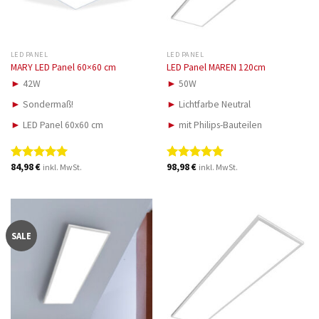
LED PANEL
LED PANEL
MARY LED Panel 60×60 cm
LED Panel MAREN 120cm
►
42W
►
50W
►
Sondermaß!
►
Lichtfarbe Neutral
►
LED Panel 60x60 cm
►
mit Philips-Bauteilen
84,98
€
98,98
€
inkl. MwSt.
inkl. MwSt.
Bewertet
Bewertet
mit
5.00
mit
5.00
von 5
von 5
SALE