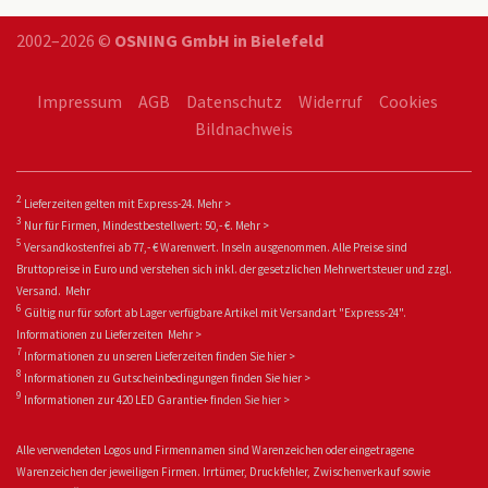
2002–2026 ©
OSNING GmbH in Bielefeld
Impressum
AGB
Datenschutz
Widerruf
Cookies
Bildnachweis
2
Lieferzeiten gelten mit Express-24.
Mehr >
3
Nur für Firmen, Mindestbestellwert: 50,- €.
Mehr >
5
Versandkostenfrei ab 77,- € Warenwert. Inseln ausgenommen. Alle Preise sind
Bruttopreise in Euro und verstehen sich inkl. der gesetzlichen Mehrwertsteuer und zzgl.
Versand.
Mehr
6
Gültig nur für sofort ab Lager verfügbare Artikel mit Versandart "Express-24".
Informationen zu
Lieferzeiten
Mehr >
7
Informationen zu unseren Lieferzeiten finden Sie
hier >
8
Informationen zu Gutscheinbedingungen finden Sie
hier >
9
Informationen zur 420 LED Garantie+ fin
den Sie
hier >
Alle verwendeten Logos und Firmennamen sind Warenzeichen oder eingetragene
Warenzeichen der jeweiligen Firmen. Irrtümer, Druckfehler, Zwischenverkauf sowie