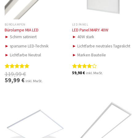
BÜROLAMPEN
LED PANEL
Bürolampe MIA LED
LED Panel MARY 40W
►
Schirm satiniert
►
40W stark
►
sparsame LED-Technik
►
Lichtfarbe neutrales Tageslicht
►
Lichtfarbe Neutral
►
Marken Bauteile
119,99
€
59,98
€
inkl. MwSt.
Bewertet
Bewertet
mit
5.00
mit
4.00
Ursprünglicher
59,99
€
Aktueller
inkl. MwSt.
Preis
Preis
von 5
von 5
war:
ist:
119,99 €
59,99 €.