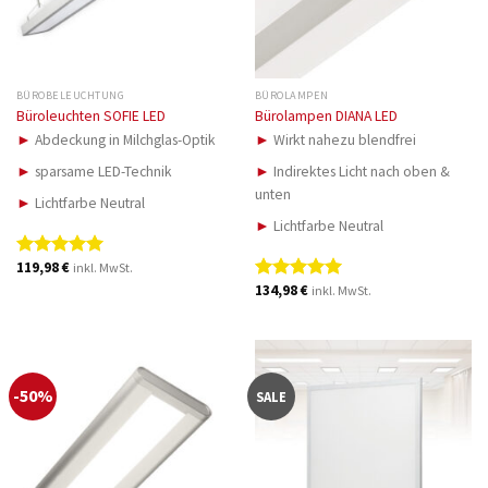
BÜROBELEUCHTUNG
BÜROLAMPEN
Büroleuchten SOFIE LED
Bürolampen DIANA LED
►
Abdeckung in Milchglas-Optik
►
Wirkt nahezu blendfrei
►
sparsame LED-Technik
►
Indirektes Licht nach oben &
unten
►
Lichtfarbe Neutral
►
Lichtfarbe Neutral
119,98
€
inkl. MwSt.
Bewertet
mit
5.00
134,98
€
inkl. MwSt.
Bewertet
von 5
mit
5.00
von 5
-50%
SALE