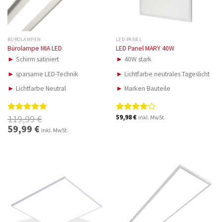
BÜROLAMPEN
LED PANEL
Bürolampe MIA LED
LED Panel MARY 40W
►
Schirm satiniert
►
40W stark
►
sparsame LED-Technik
►
Lichtfarbe neutrales Tageslicht
►
Lichtfarbe Neutral
►
Marken Bauteile
119,99
€
59,98
€
inkl. MwSt.
Bewertet
Bewertet
mit
5.00
mit
4.00
Ursprünglicher
59,99
€
Aktueller
inkl. MwSt.
Preis
Preis
von 5
von 5
war:
ist:
119,99 €
59,99 €.