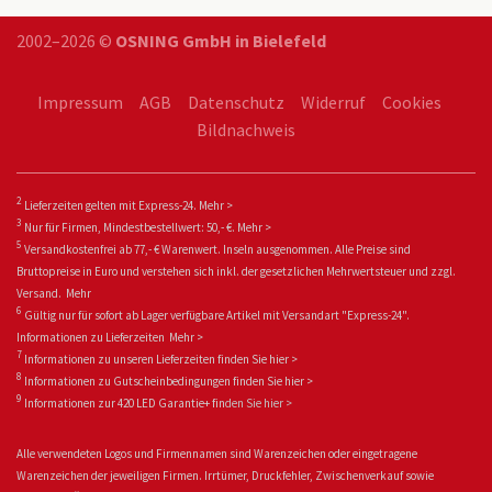
2002–2026 ©
OSNING GmbH in Bielefeld
Impressum
AGB
Datenschutz
Widerruf
Cookies
Bildnachweis
2
Lieferzeiten gelten mit Express-24.
Mehr >
3
Nur für Firmen, Mindestbestellwert: 50,- €.
Mehr >
5
Versandkostenfrei ab 77,- € Warenwert. Inseln ausgenommen. Alle Preise sind
Bruttopreise in Euro und verstehen sich inkl. der gesetzlichen Mehrwertsteuer und zzgl.
Versand.
Mehr
6
Gültig nur für sofort ab Lager verfügbare Artikel mit Versandart "Express-24".
Informationen zu
Lieferzeiten
Mehr >
7
Informationen zu unseren Lieferzeiten finden Sie
hier >
8
Informationen zu Gutscheinbedingungen finden Sie
hier >
9
Informationen zur 420 LED Garantie+ fin
den Sie
hier >
Alle verwendeten Logos und Firmennamen sind Warenzeichen oder eingetragene
Warenzeichen der jeweiligen Firmen. Irrtümer, Druckfehler, Zwischenverkauf sowie