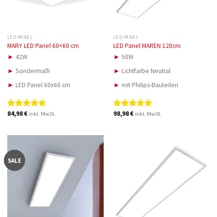
LED PANEL
LED PANEL
MARY LED Panel 60×60 cm
LED Panel MAREN 120cm
►
42W
►
50W
►
Sondermaß!
►
Lichtfarbe Neutral
►
LED Panel 60x60 cm
►
mit Philips-Bauteilen
84,98
€
98,98
€
inkl. MwSt.
inkl. MwSt.
Bewertet
Bewertet
mit
5.00
mit
5.00
von 5
von 5
SALE