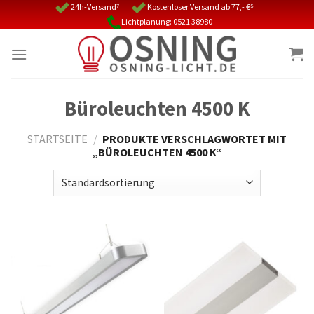
Skip
24h-Versand⁷
Kostenloser Versand ab 77,- €⁵
Lichtplanung: 0521 38980
to
content
Büroleuchten 4500 K
STARTSEITE
/
PRODUKTE VERSCHLAGWORTET MIT
„BÜROLEUCHTEN 4500 K“