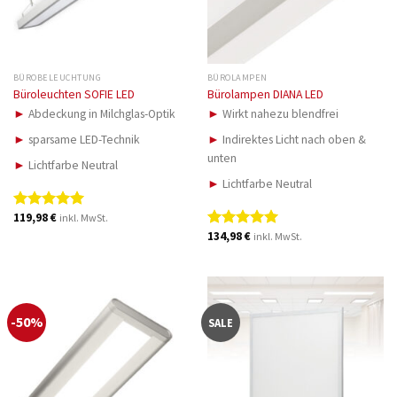
BÜROBELEUCHTUNG
BÜROLAMPEN
Büroleuchten SOFIE LED
Bürolampen DIANA LED
►
Abdeckung in Milchglas-Optik
►
Wirkt nahezu blendfrei
►
sparsame LED-Technik
►
Indirektes Licht nach oben &
unten
►
Lichtfarbe Neutral
►
Lichtfarbe Neutral
119,98
€
inkl. MwSt.
Bewertet
mit
5.00
134,98
€
inkl. MwSt.
Bewertet
von 5
mit
5.00
von 5
-50%
SALE