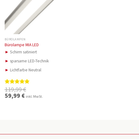
BÜROLAMPEN
Bürolampe MIA LED
►
Schirm satiniert
►
sparsame LED-Technik
►
Lichtfarbe Neutral
119,99
€
Bewertet
mit
5.00
Ursprünglicher
59,99
€
Aktueller
inkl. MwSt.
Preis
Preis
von 5
war:
ist:
119,99 €
59,99 €.