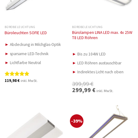
BÜROBELEUCHTUNG
BÜROBELEUCHTUNG
Bürolampen LINA LED max. 4x 25W
Büroleuchten SOFIE LED
T8 LED Röhren
►
Abdeckung in Milchglas-Optik
►
sparsame LED-Technik
►
Bis zu 104W LED
►
Lichtfarbe Neutral
►
LED Röhren austauschbar
►
Indirektes Licht nach oben
119,98
€
inkl. MwSt.
Bewertet
399,99
€
mit
5.00
Ursprünglicher
299,99
€
Aktueller
inkl. MwSt.
von 5
Preis
Preis
war:
ist:
399,99 €
299,99 €.
-39%