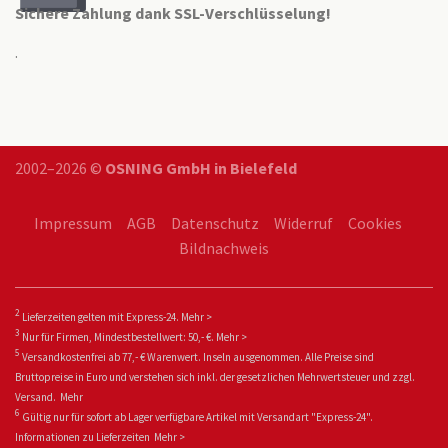
Sichere Zahlung dank SSL-Verschlüsselung!
.
2002–2026 ©
OSNING GmbH in Bielefeld
Impressum
AGB
Datenschutz
Widerruf
Cookies
Bildnachweis
2
Lieferzeiten gelten mit Express-24.
Mehr >
3
Nur für Firmen, Mindestbestellwert: 50,- €.
Mehr >
5
Versandkostenfrei ab 77,- € Warenwert. Inseln ausgenommen. Alle Preise sind
Bruttopreise in Euro und verstehen sich inkl. der gesetzlichen Mehrwertsteuer und zzgl.
Versand.
Mehr
6
Gültig nur für sofort ab Lager verfügbare Artikel mit Versandart "Express-24".
Informationen zu
Lieferzeiten
Mehr >