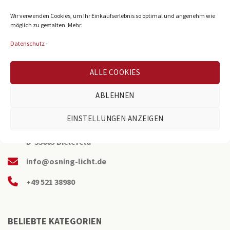
Wir verwenden Cookies, um Ihr Einkaufserlebnis so optimal und angenehm wie
möglich zu gestalten. Mehr:
Datenschutz
-
ALLE COOKIES
ABLEHNEN
EINSTELLUNGEN ANZEIGEN
Reichenberger Str. 39
D-33605 Bielefeld
info@osning-licht.de
+49 521 38980
BELIEBTE KATEGORIEN