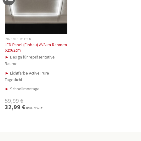
INNENLEUCHTEN
LED Panel (Einbau) AVA im Rahmen
62x62cm
►
Design für repräsentative
Räume
►
Lichtfarbe Active Pure
Tageslicht
►
Schnellmontage
59,99
€
Ursprünglicher
32,99
€
Aktueller
inkl. MwSt.
Preis
Preis
war:
ist:
59,99 €
32,99 €.