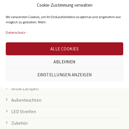
BELIEBTE KATEGORIEN
Cookie-Zustimmung verwalten
Wir verwenden Cookies, um Ihr Einkaufserlebnis so optimal und angenehm wie
Büroleuchten
möglich zu gestalten. Mehr:
LED Panel
Datenschutz
-
Rasterleuchten
ALLE COOKIES
Downlights
ABLEHNEN
Deckenleuchten
EINSTELLUNGEN ANZEIGEN
Tischleuchten
Grow Lampen
Außenleuchten
LED Streifen
Zubehör