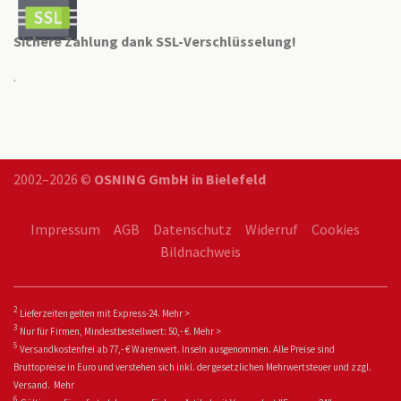
Sichere Zahlung dank SSL-Verschlüsselung!
.
2002–2026 ©
OSNING GmbH in Bielefeld
Impressum
AGB
Datenschutz
Widerruf
Cookies
Bildnachweis
2
Lieferzeiten gelten mit Express-24.
Mehr >
3
Nur für Firmen, Mindestbestellwert: 50,- €.
Mehr >
5
Versandkostenfrei ab 77,- € Warenwert. Inseln ausgenommen. Alle Preise sind
Bruttopreise in Euro und verstehen sich inkl. der gesetzlichen Mehrwertsteuer und zzgl.
Versand.
Mehr
6