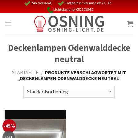
Skip
24h-Versand⁷
Kostenloser Versand ab 77,- €⁵
Lichtplanung: 0521 38980
to
content
Deckenlampen Odenwalddecke
neutral
STARTSEITE
/
PRODUKTE VERSCHLAGWORTET MIT
„DECKENLAMPEN ODENWALDDECKE NEUTRAL“
-45%
SALE