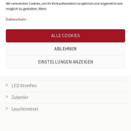
LED Panel
Wir verwenden Cookies, um Ihr Einkaufserlebnis so optimal und angenehm wie
möglich zu gestalten. Mehr:
Rasterleuchten
Datenschutz
-
Downlights
ALLE COOKIES
Deckenleuchten
ABLEHNEN
Tischleuchten
Grow Lampen
EINSTELLUNGEN ANZEIGEN
Außenleuchten
LED Streifen
Zubehör
Leuchtmittel