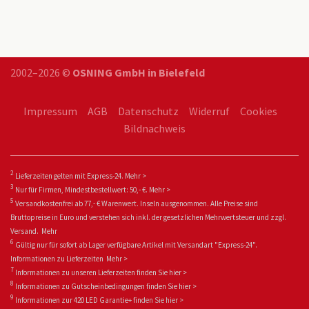
2002–2026 ©
OSNING GmbH in Bielefeld
Impressum
AGB
Datenschutz
Widerruf
Cookies
Bildnachweis
2
Lieferzeiten gelten mit Express-24.
Mehr >
3
Nur für Firmen, Mindestbestellwert: 50,- €.
Mehr >
5
Versandkostenfrei ab 77,- € Warenwert. Inseln ausgenommen. Alle Preise sind
Bruttopreise in Euro und verstehen sich inkl. der gesetzlichen Mehrwertsteuer und zzgl.
Versand.
Mehr
6
Gültig nur für sofort ab Lager verfügbare Artikel mit Versandart "Express-24".
Informationen zu
Lieferzeiten
Mehr >
7
Informationen zu unseren Lieferzeiten finden Sie
hier >
8
Informationen zu Gutscheinbedingungen finden Sie
hier >
9
Informationen zur 420 LED Garantie+ fin
den Sie
hier >