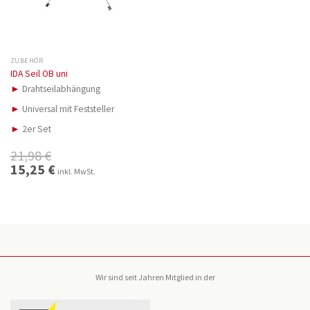
ZUBEHÖR
IDA Seil OB uni
►
Drahtseilabhängung
►
Universal mit Feststeller
►
2er Set
21,98
€
Ursprünglicher
15,25
€
Aktueller
inkl. MwSt.
Preis
Preis
war:
ist:
21,98 €
15,25 €.
Wir sind seit Jahren Mitglied in der