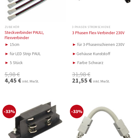
ZUBEHÖR
3 PHASEN STROMSCHIENE
Steckverbinder PAULI,
3 Phasen Flex-Verbinder 230V
Flexverbinder
►
15cm
►
für 3-Phasenschienen 230V
►
für LED Strip PAUL
►
Gehäuse Kunststoff
►
5 Stück
►
Farbe Schwarz
5,98
€
31,98
€
Ursprünglicher
4,45
€
Aktueller
Ursprünglicher
21,55
€
Aktueller
inkl. MwSt.
inkl. MwSt.
Preis
Preis
Preis
Preis
war:
ist:
war:
ist:
5,98 €
4,45 €.
31,98 €
21,55 €.
-33%
-33%