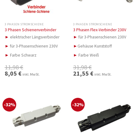
3 PHASEN STROMSCHIENE
3 PHASEN STROMSCHIENE
3 Phasen Schienenverbinder
3 Phasen Flex-Verbinder 230V
►
elektrischer Längsverbinder
►
für 3-Phasenschienen 230V
►
für 3-Phasenschienen 230V
►
Gehäuse Kunststoff
►
Farbe Schwarz
►
Farbe Weiß
11,98
€
31,98
€
Ursprünglicher
8,05
€
Aktueller
Ursprünglicher
21,55
€
Aktueller
inkl. MwSt.
inkl. MwSt.
Preis
Preis
Preis
Preis
war:
ist:
war:
ist:
11,98 €
8,05 €.
31,98 €
21,55 €.
-32%
-32%