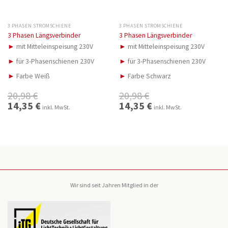
3 PHASEN STROMSCHIENE
3 PHASEN STROMSCHIENE
3 Phasen Längsverbinder
3 Phasen Längsverbinder
►
mit Mitteleinspeisung 230V
►
mit Mitteleinspeisung 230V
►
für 3-Phasenschienen 230V
►
für 3-Phasenschienen 230V
►
Farbe Weiß
►
Farbe Schwarz
20,98
€
20,98
€
Ursprünglicher
14,35
€
Aktueller
Ursprünglicher
14,35
€
Aktueller
inkl. MwSt.
inkl. MwSt.
Preis
Preis
Preis
Preis
war:
ist:
war:
ist:
20,98 €
14,35 €.
20,98 €
14,35 €.
Wir sind seit Jahren Mitglied in der