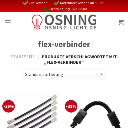
Skip
24h-Versand⁷
Kostenloser Versand ab 77,- €⁵
Lichtplanung: 0521 38980
to
content
flex-verbinder
STARTSEITE
/
PRODUKTE VERSCHLAGWORTET MIT
„FLEX-VERBINDER“
-26%
-33%