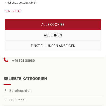
möglich zu gestalten. Mehr:
Datenschutz
-
ALLE COOKIES
ABLEHNEN
Reichenberger Str. 39
D-33605 Bielefeld
EINSTELLUNGEN ANZEIGEN
info@osning-licht.de
+49 521 38980
BELIEBTE KATEGORIEN
Büroleuchten
LED Panel