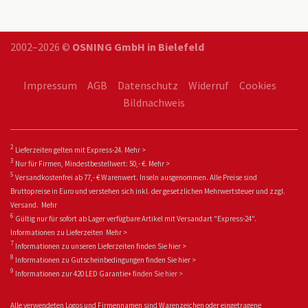
2002–2026 ©
OSNING GmbH in Bielefeld
Impressum
AGB
Datenschutz
Widerruf
Cookies
Bildnachweis
2
Lieferzeiten gelten mit Express-24.
Mehr >
3
Nur für Firmen, Mindestbestellwert: 50,- €.
Mehr >
5
Versandkostenfrei ab 77,- € Warenwert. Inseln ausgenommen. Alle Preise sind
Bruttopreise in Euro und verstehen sich inkl. der gesetzlichen Mehrwertsteuer und zzgl.
Versand.
Mehr
6
Gültig nur für sofort ab Lager verfügbare Artikel mit Versandart "Express-24".
Informationen zu
Lieferzeiten
Mehr >
7
Informationen zu unseren Lieferzeiten finden Sie
hier >
8
Informationen zu Gutscheinbedingungen finden Sie
hier >
9
Informationen zur 420 LED Garantie+ fin
den Sie
hier >
Alle verwendeten Logos und Firmennamen sind Warenzeichen oder eingetragene