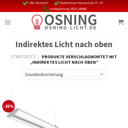
Skip
24h-Versand⁷
Kostenloser Versand ab 77,- €⁵
Lichtplanung: 0521 38980
to
content
Indirektes Licht nach oben
STARTSEITE
/
PRODUKTE VERSCHLAGWORTET MIT
„INDIREKTES LICHT NACH OBEN“
-25%