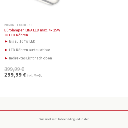
BÜROBELEUCHTUNG
Bürolampen LINA LED max. 4x 25W
T8 LED Röhren
►
Bis zu 104W LED
►
LED Röhren austauschbar
►
Indirektes Licht nach oben
399,99
€
Ursprünglicher
299,99
€
Aktueller
inkl. MwSt.
Preis
Preis
war:
ist:
399,99 €
299,99 €.
Wir sind seit Jahren Mitglied in der