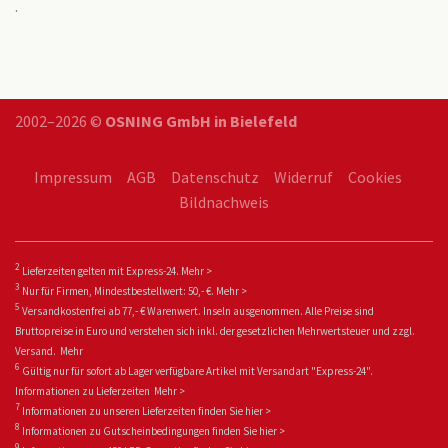
.
2002–2026 ©
OSNING GmbH in Bielefeld
Impressum
AGB
Datenschutz
Widerruf
Cookies
Bildnachweis
2
Lieferzeiten gelten mit Express-24.
Mehr >
3
Nur für Firmen, Mindestbestellwert: 50,- €.
Mehr >
5
Versandkostenfrei ab 77,- € Warenwert. Inseln ausgenommen. Alle Preise sind
Bruttopreise in Euro und verstehen sich inkl. der gesetzlichen Mehrwertsteuer und zzgl.
Versand.
Mehr
6
Gültig nur für sofort ab Lager verfügbare Artikel mit Versandart "Express-24".
Informationen zu
Lieferzeiten
Mehr >
7
Informationen zu unseren Lieferzeiten finden Sie
hier >
8
Informationen zu Gutscheinbedingungen finden Sie
hier >
9