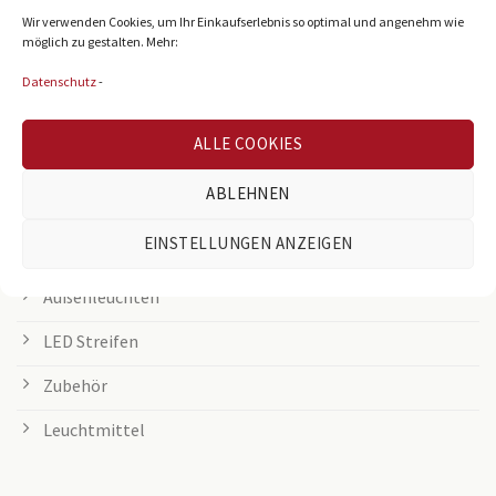
Wir verwenden Cookies, um Ihr Einkaufserlebnis so optimal und angenehm wie
LED Panel
möglich zu gestalten. Mehr:
Rasterleuchten
Datenschutz
-
Downlights
ALLE COOKIES
Deckenleuchten
ABLEHNEN
Tischleuchten
EINSTELLUNGEN ANZEIGEN
Grow Lampen
Außenleuchten
LED Streifen
Zubehör
Leuchtmittel