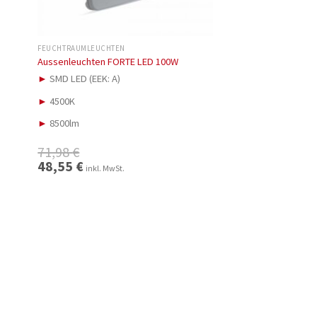
FEUCHTRAUMLEUCHTEN
Aussenleuchten FORTE LED 100W
►
SMD LED (EEK: A)
►
4500K
►
8500lm
71,98
€
Ursprünglicher
48,55
€
Aktueller
inkl. MwSt.
Preis
Preis
war:
ist:
71,98 €
48,55 €.