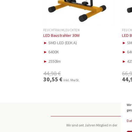
FEUCHTRAUMLEUCHTEN
FEUC
LED Baustrahler 30W
LED B
►
SMD LED (EEK:A)
►
SM
►
6400K
►
64
►
2550lm
►
42
44,98
€
66,
Ursprünglicher
30,55
€
Aktueller
Urspr
44,
inkl. MwSt.
Preis
Preis
Preis
war:
ist:
war:
44,98 €
30,55 €.
66,98
Wir
ges
Da
Wir sind seit Jahren Mitglied in der