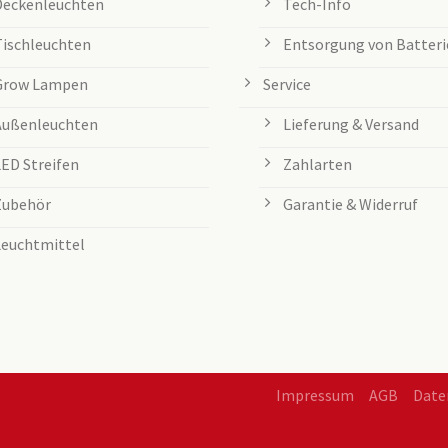
Deckenleuchten
Tech-Info
Tischleuchten
Entsorgung von Batteri
Grow Lampen
Service
Außenleuchten
Lieferung & Versand
LED Streifen
Zahlarten
Zubehör
Garantie & Widerruf
Leuchtmittel
Impressum
AGB
Date