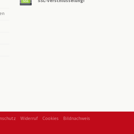
SSL-Verschlüsselung!
en
nschutz
Widerruf
Cookies
Bildnachweis