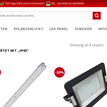
100 Tage Geld-zurück-Garantie⁸
SSL - Qualität aus Bielefeld
TEN
PFLANZENLICHT
LED PANEL
ZUBEHÖR
INFO
Showing all 6 results
TET MIT „IP65“
%
-32%