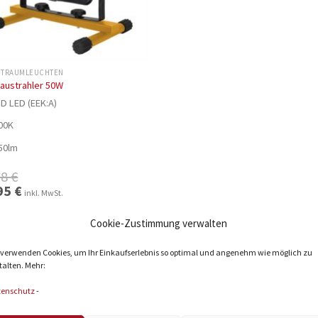
HTRAUMLEUCHTEN
austrahler 50W
D LED (EEK:A)
00K
50lm
98
€
ünglicher
95
€
Aktueller
inkl. MwSt.
Preis
ist:
 €
44,95 €.
Cookie-Zustimmung verwalten
 verwenden Cookies, um Ihr Einkaufserlebnis so optimal und angenehm wie möglich zu
talten. Mehr:
tenschutz
-
Bekannt durch: