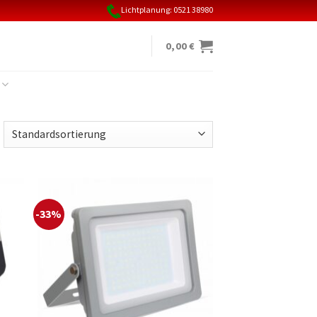
Lichtplanung: 0521 38980
0,00
€
-33%