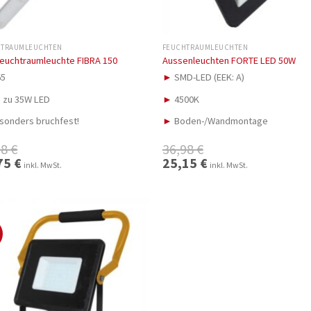
HTRAUMLEUCHTEN
FEUCHTRAUMLEUCHTEN
euchtraumleuchte FIBRA 150
Aussenleuchten FORTE LED 50W
65
►
SMD-LED (EEK: A)
s zu 35W LED
►
4500K
sonders bruchfest!
►
Boden-/Wandmontage
98
€
36,98
€
ünglicher
75
€
Aktueller
Ursprünglicher
25,15
€
Aktueller
inkl. MwSt.
inkl. MwSt.
Preis
Preis
Preis
ist:
war:
ist:
 €
27,75 €.
36,98 €
25,15 €.
%