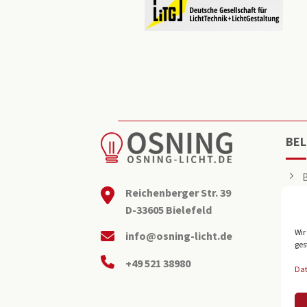
BEL
Reichenberger Str. 39
D-33605 Bielefeld
Wir
info@osning-licht.de
ges
+49 521 38980
Da