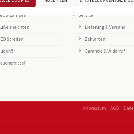
ALLE COOKIES
ABLEHNEN
EINSTELLUNGEN ANZEIGE
Tischleuchten
Entsorgung von Batteri
Grow Lampen
Service
Außenleuchten
Lieferung & Versand
LED Streifen
Zahlarten
Zubehör
Garantie & Widerruf
Leuchtmittel
Impressum
AGB
Date