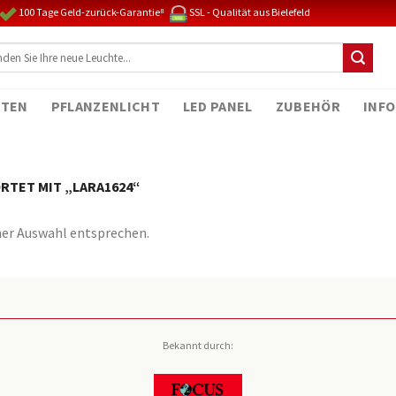
100 Tage Geld-zurück-Garantie⁸
SSL - Qualität aus Bielefeld
TEN
PFLANZENLICHT
LED PANEL
ZUBEHÖR
INFO
TET MIT „LARA1624“
ner Auswahl entsprechen.
Bekannt durch: