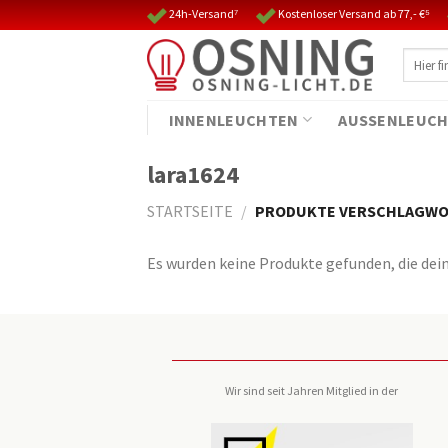
Skip
24h-Versand⁷
Kostenloser Versand ab 77,- €⁵
to
Suche
content
nach:
INNENLEUCHTEN
AUSSENLEUCH
lara1624
STARTSEITE
/
PRODUKTE VERSCHLAGWOR
Es wurden keine Produkte gefunden, die dei
Wir sind seit Jahren Mitglied in der