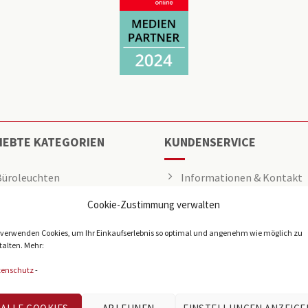
IEBTE KATEGORIEN
KUNDENSERVICE
Büroleuchten
Informationen & Kontakt
Cookie-Zustimmung verwalten
LED Panel
Angebot anfragen
Rasterleuchten
Über uns
 verwenden Cookies, um Ihr Einkaufserlebnis so optimal und angenehm wie möglich zu
talten. Mehr:
Downlights
Presse
tenschutz
-
Deckenleuchten
Tech-Info