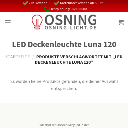
Skip
24h-Versand⁷
Kostenloser Versand ab 77,- €⁵
Lichtplanung: 0521 38980
to
content
LED Deckenleuchte Luna 120
STARTSEITE
/
PRODUKTE VERSCHLAGWORTET MIT „LED
DECKENLEUCHTE LUNA 120“
Es wurden keine Produkte gefunden, die deiner Auswahl
entsprechen.
Wir sind seit Jahren Mitglied in der