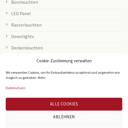
Büroleuchten
LED Panel
Rasterleuchten
Downlights
Deckenleuchten
Tischleuchten
Cookie-Zustimmung verwalten
Grow Lampen
Wir verwenden Cookies, um Ihr Einkaufserlebnis so optimal und angenehm wie
möglich zu gestalten. Mehr:
Außenleuchten
Datenschutz
-
LED Streifen
ALLE COOKIES
Zubehör
Leuchtmittel
ABLEHNEN