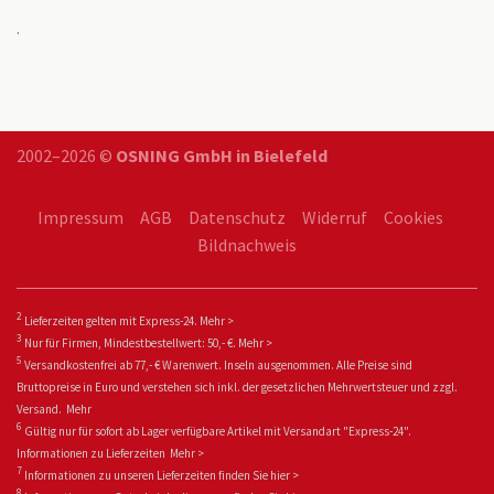
.
2002–2026 ©
OSNING GmbH in Bielefeld
Impressum
AGB
Datenschutz
Widerruf
Cookies
Bildnachweis
2
Lieferzeiten gelten mit Express-24.
Mehr >
3
Nur für Firmen, Mindestbestellwert: 50,- €.
Mehr >
5
Versandkostenfrei ab 77,- € Warenwert. Inseln ausgenommen. Alle Preise sind
Bruttopreise in Euro und verstehen sich inkl. der gesetzlichen Mehrwertsteuer und zzgl.
Versand.
Mehr
6
Gültig nur für sofort ab Lager verfügbare Artikel mit Versandart "Express-24".
Informationen zu
Lieferzeiten
Mehr >
7
Informationen zu unseren Lieferzeiten finden Sie
hier >
8