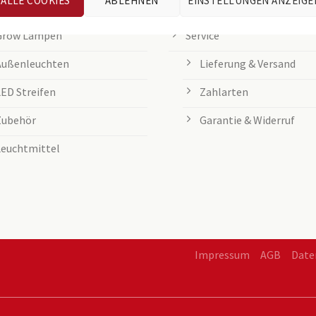
ALLE COOKIES
ABLEHNEN
EINSTELLUNGEN ANZEIGE
Tischleuchten
Entsorgung von Batteri
Grow Lampen
Service
Außenleuchten
Lieferung & Versand
LED Streifen
Zahlarten
Zubehör
Garantie & Widerruf
Leuchtmittel
Impressum
AGB
Date