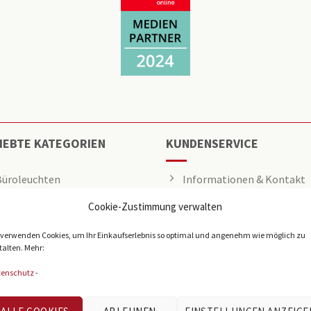
IEBTE KATEGORIEN
KUNDENSERVICE
Büroleuchten
Informationen & Kontakt
Cookie-Zustimmung verwalten
LED Panel
Angebot anfragen
Rasterleuchten
Über uns
 verwenden Cookies, um Ihr Einkaufserlebnis so optimal und angenehm wie möglich zu
talten. Mehr:
Downlights
Presse
tenschutz
-
Deckenleuchten
Tech-Info