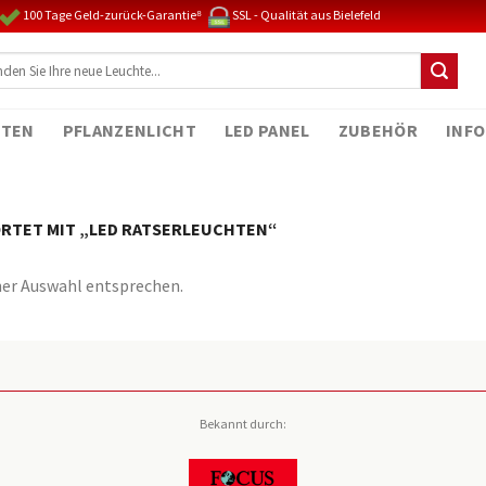
100 Tage Geld-zurück-Garantie⁸
SSL - Qualität aus Bielefeld
TEN
PFLANZENLICHT
LED PANEL
ZUBEHÖR
INFO
TET MIT „LED RATSERLEUCHTEN“
ner Auswahl entsprechen.
Bekannt durch: