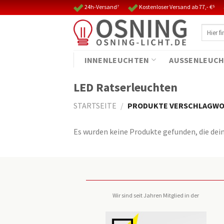
Skip
24h-Versand⁷
Kostenloser Versand ab 77,- €⁵
to
Suche
content
nach:
INNENLEUCHTEN
AUSSENLEUCH
LED Ratserleuchten
STARTSEITE
/
PRODUKTE VERSCHLAGWOR
Es wurden keine Produkte gefunden, die dei
Wir sind seit Jahren Mitglied in der