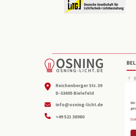
BEL
Reichenberger Str. 39
D-33605 Bielefeld
Wir
info@osning-licht.de
ges
+49 521 38980
Da