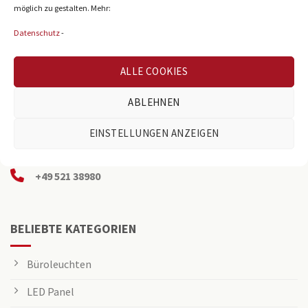
möglich zu gestalten. Mehr:
Datenschutz
-
ALLE COOKIES
ABLEHNEN
Reichenberger Str. 39
D-33605 Bielefeld
EINSTELLUNGEN ANZEIGEN
info@osning-licht.de
+49 521 38980
BELIEBTE KATEGORIEN
Büroleuchten
LED Panel