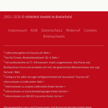
2002–2026 ©
OSNING GmbH in Bielefeld
Impressum
AGB
Datenschutz
Widerruf
Cookies
Bildnachweis
2
Lieferzeiten gelten mit Express-24.
Mehr >
3
Nur für Firmen, Mindestbestellwert: 50,- €.
Mehr >
5
Versandkostenfrei ab 77,- € Warenwert. Inseln ausgenommen. Alle Preise sind
Bruttopreise in Euro und verstehen sich inkl. der gesetzlichen Mehrwertsteuer und zzgl.
Versand.
Mehr
6
Gültig nur für sofort ab Lager verfügbare Artikel mit Versandart "Express-24".
Informationen zu
Lieferzeiten
Mehr >
7
Informationen zu unseren Lieferzeiten finden Sie
hier >
8
Informationen zu Gutscheinbedingungen finden Sie
hier >
9
Informationen zur 420 LED Garantie+ fin
den Sie
hier >
Alle verwendeten Logos und Firmennamen sind Warenzeichen oder eingetragene