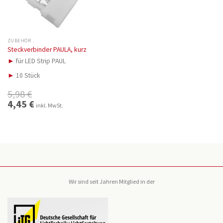
ZUBEHÖR
Steckverbinder PAULA, kurz
►
für LED Strip PAUL
►
10 Stück
5,98
€
Ursprünglicher
4,45
€
Aktueller
inkl. MwSt.
Preis
Preis
war:
ist:
5,98 €
4,45 €.
Wir sind seit Jahren Mitglied in der