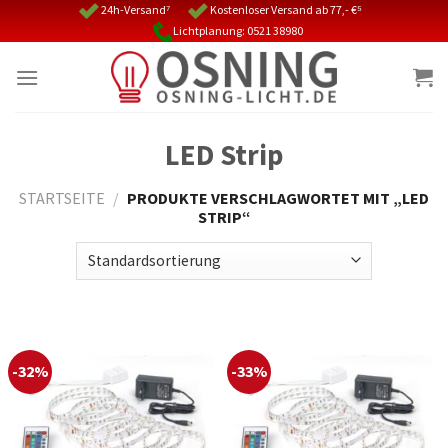
Skip
24h-Versand⁷
Kostenloser Versand ab 77,- €⁵
Lichtplanung: 0521 38980
to
content
LED Strip
STARTSEITE
/
PRODUKTE VERSCHLAGWORTET MIT „LED
STRIP“
-32%
-33%