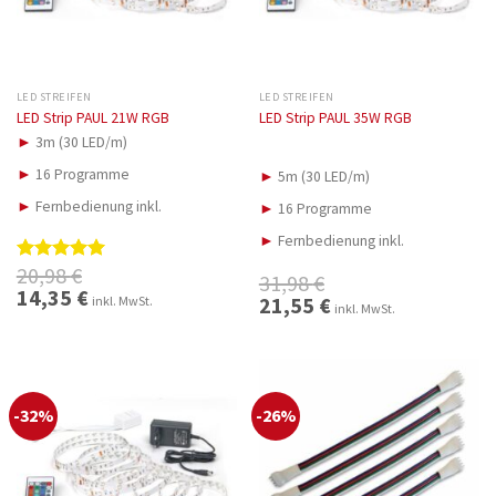
LED STREIFEN
LED STREIFEN
LED Strip PAUL 21W RGB
LED Strip PAUL 35W RGB
►
3m (30 LED/m)
►
16 Programme
►
5m (30 LED/m)
►
Fernbedienung inkl.
►
16 Programme
►
Fernbedienung inkl.
20,98
€
Bewertet
31,98
€
mit
5.00
Ursprünglicher
14,35
€
Aktueller
Ursprünglicher
21,55
€
Aktueller
inkl. MwSt.
Preis
Preis
inkl. MwSt.
von 5
Preis
Preis
war:
ist:
war:
ist:
20,98 €
14,35 €.
31,98 €
21,55 €.
-32%
-26%