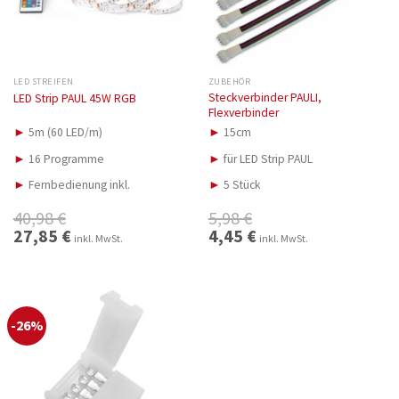
LED STREIFEN
ZUBEHÖR
Steckverbinder PAULI,
LED Strip PAUL 45W RGB
Flexverbinder
►
5m (60 LED/m)
►
15cm
►
16 Programme
►
für LED Strip PAUL
►
Fernbedienung inkl.
►
5 Stück
40,98
€
5,98
€
Ursprünglicher
27,85
€
Aktueller
Ursprünglicher
4,45
€
Aktueller
inkl. MwSt.
inkl. MwSt.
Preis
Preis
Preis
Preis
war:
ist:
war:
ist:
40,98 €
27,85 €.
5,98 €
4,45 €.
-26%