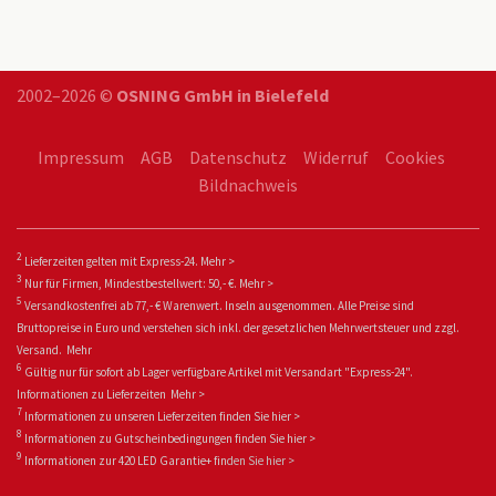
2002–2026 ©
OSNING GmbH in Bielefeld
Impressum
AGB
Datenschutz
Widerruf
Cookies
Bildnachweis
2
Lieferzeiten gelten mit Express-24.
Mehr >
3
Nur für Firmen, Mindestbestellwert: 50,- €.
Mehr >
5
Versandkostenfrei ab 77,- € Warenwert. Inseln ausgenommen. Alle Preise sind
Bruttopreise in Euro und verstehen sich inkl. der gesetzlichen Mehrwertsteuer und zzgl.
Versand.
Mehr
6
Gültig nur für sofort ab Lager verfügbare Artikel mit Versandart "Express-24".
Informationen zu
Lieferzeiten
Mehr >
7
Informationen zu unseren Lieferzeiten finden Sie
hier >
8
Informationen zu Gutscheinbedingungen finden Sie
hier >
9
Informationen zur 420 LED Garantie+ fin
den Sie
hier >