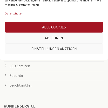
Wir verwenden Cookies, um Ihr Einkaufserlebnis so optimal und angenehm wie
möglich zu gestalten. Mehr:
Rasterleuchten
Datenschutz
-
Downlights
ALLE COOKIES
Deckenleuchten
Tischleuchten
ABLEHNEN
Grow Lampen
EINSTELLUNGEN ANZEIGEN
Außenleuchten
LED Streifen
Zubehör
Leuchtmittel
KUNDENSERVICE