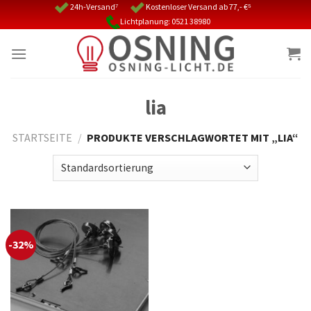
Skip
24h-Versand⁷
Kostenloser Versand ab 77,- €⁵
Lichtplanung: 0521 38980
to
content
lia
STARTSEITE
/
PRODUKTE VERSCHLAGWORTET MIT „LIA“
-32%