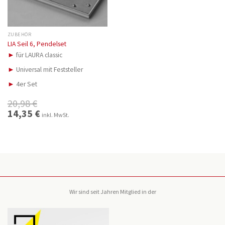
ZUBEHÖR
LIA Seil 6, Pendelset
►
für LAURA classic
►
Universal mit Feststeller
►
4er Set
20,98
€
Ursprünglicher
14,35
€
Aktueller
inkl. MwSt.
Preis
Preis
war:
ist:
20,98 €
14,35 €.
Wir sind seit Jahren Mitglied in der