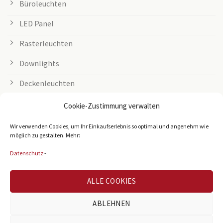
Büroleuchten
LED Panel
Rasterleuchten
Downlights
Deckenleuchten
Tischleuchten
Cookie-Zustimmung verwalten
Grow Lampen
Wir verwenden Cookies, um Ihr Einkaufserlebnis so optimal und angenehm wie
möglich zu gestalten. Mehr:
Außenleuchten
Datenschutz
-
LED Streifen
ALLE COOKIES
Zubehör
Leuchtmittel
ABLEHNEN