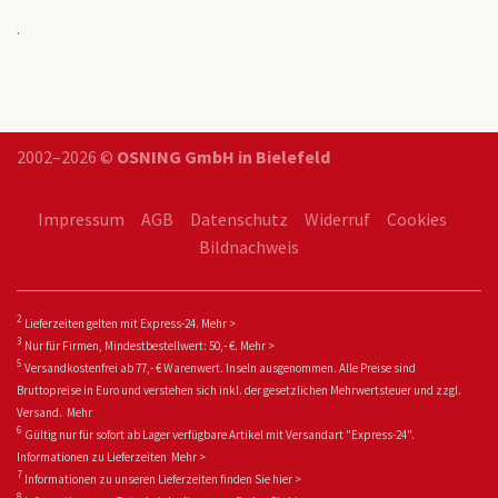
.
2002–2026 ©
OSNING GmbH in Bielefeld
Impressum
AGB
Datenschutz
Widerruf
Cookies
Bildnachweis
2
Lieferzeiten gelten mit Express-24.
Mehr >
3
Nur für Firmen, Mindestbestellwert: 50,- €.
Mehr >
5
Versandkostenfrei ab 77,- € Warenwert. Inseln ausgenommen. Alle Preise sind
Bruttopreise in Euro und verstehen sich inkl. der gesetzlichen Mehrwertsteuer und zzgl.
Versand.
Mehr
6
Gültig nur für sofort ab Lager verfügbare Artikel mit Versandart "Express-24".
Informationen zu
Lieferzeiten
Mehr >
7
Informationen zu unseren Lieferzeiten finden Sie
hier >
8