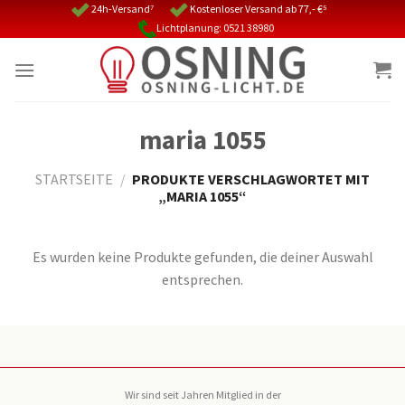
Skip
24h-Versand⁷
Kostenloser Versand ab 77,- €⁵
Lichtplanung: 0521 38980
to
content
maria 1055
STARTSEITE
/
PRODUKTE VERSCHLAGWORTET MIT
„MARIA 1055“
Es wurden keine Produkte gefunden, die deiner Auswahl
entsprechen.
Wir sind seit Jahren Mitglied in der