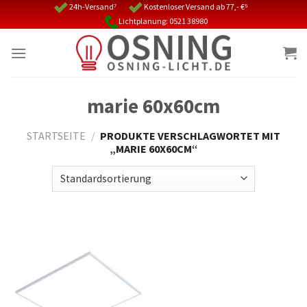
Skip
24h-Versand⁷
Kostenloser Versand ab 77,- €⁵
Lichtplanung: 0521 38980
to
content
marie 60x60cm
STARTSEITE
/
PRODUKTE VERSCHLAGWORTET MIT
„MARIE 60X60CM“