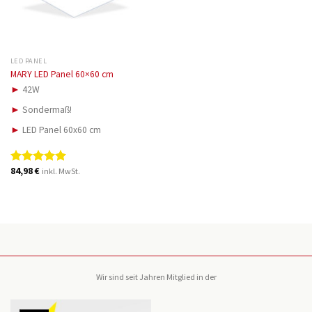
LED PANEL
MARY LED Panel 60×60 cm
►
42W
►
Sondermaß!
►
LED Panel 60x60 cm
84,98
€
inkl. MwSt.
Bewertet
mit
5.00
von 5
Wir sind seit Jahren Mitglied in der