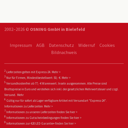
2002–2026 ©
OSNING GmbH in Bielefeld
Impressum
AGB
Datenschutz
Widerruf
Cookies
Bildnachweis
2
Lieferzeiten gelten mit Express-24.
Mehr >
3
Nur für Firmen, Mindestbestellwert: 50,- €.
Mehr >
5
Versandkostenfrei ab 77,- € Warenwert. Inseln ausgenommen. Alle Preise sind
Bruttopreise in Euro und verstehen sich inkl. der gesetzlichen Mehrwertsteuer und zzgl.
Versand.
Mehr
6
Gültig nur für sofort ab Lager verfügbare Artikel mit Versandart "Express-24".
Informationen zu
Lieferzeiten
Mehr >
7
Informationen zu unseren Lieferzeiten finden Sie
hier >
8
Informationen zu Gutscheinbedingungen finden Sie
hier >
9
Informationen zur 420 LED Garantie+ fin
den Sie
hier >