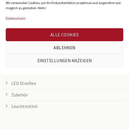
LED Panel
Wir verwenden Cookies, um Ihr Einkaufserlebnis so optimal und angenehm wie
möglich zu gestalten. Mehr:
Rasterleuchten
Datenschutz
-
Downlights
ALLE COOKIES
Deckenleuchten
ABLEHNEN
Tischleuchten
Grow Lampen
EINSTELLUNGEN ANZEIGEN
Außenleuchten
LED Streifen
Zubehör
Leuchtmittel