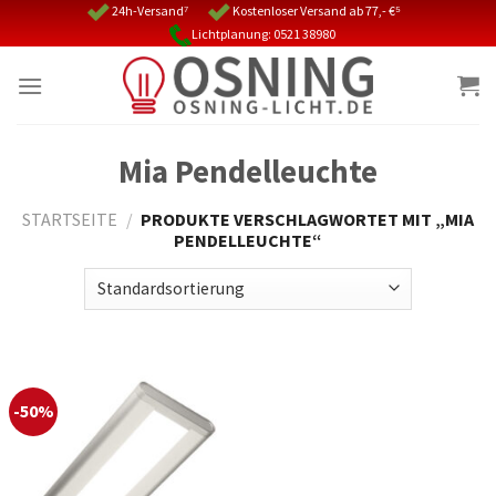
Skip
24h-Versand⁷
Kostenloser Versand ab 77,- €⁵
Lichtplanung: 0521 38980
to
content
Mia Pendelleuchte
STARTSEITE
/
PRODUKTE VERSCHLAGWORTET MIT „MIA
PENDELLEUCHTE“
-50%