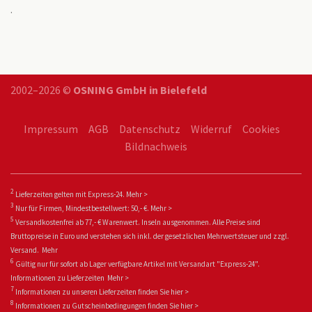
.
2002–2026 ©
OSNING GmbH in Bielefeld
Impressum
AGB
Datenschutz
Widerruf
Cookies
Bildnachweis
2
Lieferzeiten gelten mit Express-24.
Mehr >
3
Nur für Firmen, Mindestbestellwert: 50,- €.
Mehr >
5
Versandkostenfrei ab 77,- € Warenwert. Inseln ausgenommen. Alle Preise sind
Bruttopreise in Euro und verstehen sich inkl. der gesetzlichen Mehrwertsteuer und zzgl.
Versand.
Mehr
6
Gültig nur für sofort ab Lager verfügbare Artikel mit Versandart "Express-24".
Informationen zu
Lieferzeiten
Mehr >
7
Informationen zu unseren Lieferzeiten finden Sie
hier >
8
Informationen zu Gutscheinbedingungen finden Sie
hier >