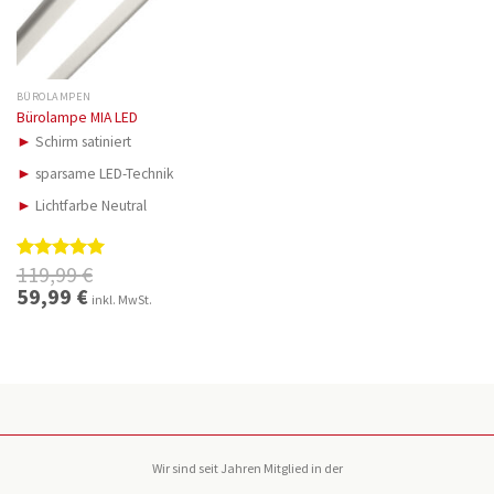
BÜROLAMPEN
Bürolampe MIA LED
►
Schirm satiniert
►
sparsame LED-Technik
►
Lichtfarbe Neutral
119,99
€
Bewertet
mit
5.00
Ursprünglicher
59,99
€
Aktueller
inkl. MwSt.
Preis
Preis
von 5
war:
ist:
119,99 €
59,99 €.
Wir sind seit Jahren Mitglied in der