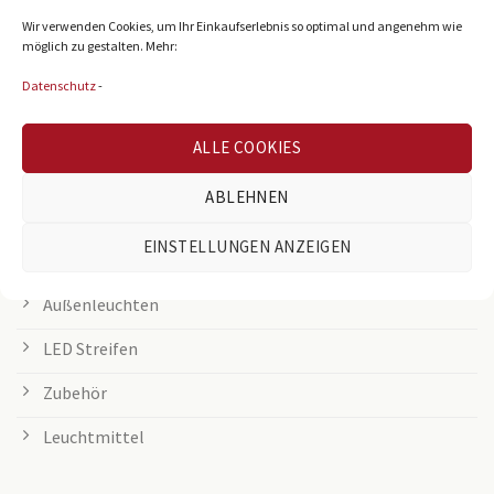
Wir verwenden Cookies, um Ihr Einkaufserlebnis so optimal und angenehm wie
LED Panel
möglich zu gestalten. Mehr:
Rasterleuchten
Datenschutz
-
Downlights
ALLE COOKIES
Deckenleuchten
ABLEHNEN
Tischleuchten
EINSTELLUNGEN ANZEIGEN
Grow Lampen
Außenleuchten
LED Streifen
Zubehör
Leuchtmittel