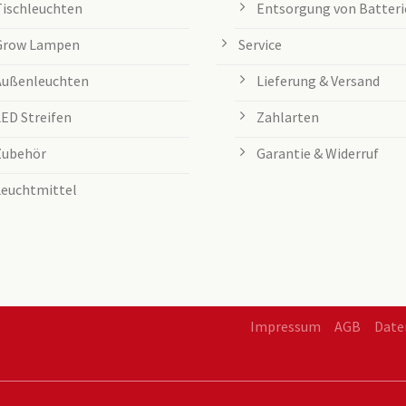
Tischleuchten
Entsorgung von Batteri
Grow Lampen
Service
Außenleuchten
Lieferung & Versand
LED Streifen
Zahlarten
Zubehör
Garantie & Widerruf
Leuchtmittel
Impressum
AGB
Date