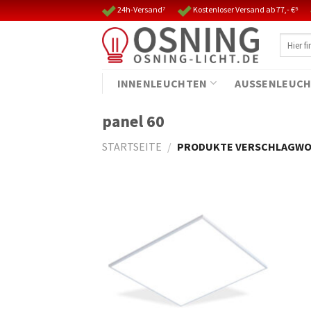
Skip
24h-Versand⁷
Kostenloser Versand ab 77,- €⁵
to
Suche
content
nach:
INNENLEUCHTEN
AUSSENLEUCH
panel 60
STARTSEITE
/
PRODUKTE VERSCHLAGWOR