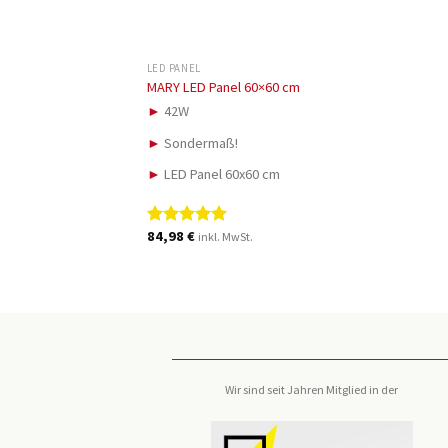
LED PANEL
MARY LED Panel 60×60 cm
►
42W
►
Sondermaß!
►
LED Panel 60x60 cm
84,98
€
Bewertet
inkl. MwSt.
mit
5.00
von 5
Wir sind seit Jahren Mitglied in der