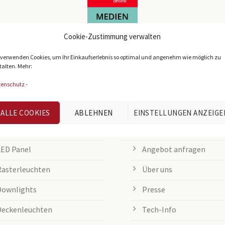
Cookie-Zustimmung verwalten
 verwenden Cookies, um Ihr Einkaufserlebnis so optimal und angenehm wie möglich zu
talten. Mehr:
tenschutz
-
IEBTE KATEGORIEN
KUNDENSERVICE
ALLE COOKIES
ABLEHNEN
EINSTELLUNGEN ANZEIGE
Büroleuchten
Informationen & Kontakt
LED Panel
Angebot anfragen
Rasterleuchten
Über uns
Downlights
Presse
Deckenleuchten
Tech-Info