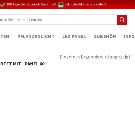
100 Tage Geld-zurück-Garantie⁸
SSL - Qualität aus Bielefeld
TEN
PFLANZENLICHT
LED PANEL
ZUBEHÖR
INFO
Einzelnes Ergebnis wird angezeigt
TET MIT „PANEL 60“