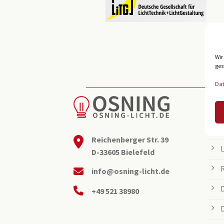
Wir
ges
Da
BEL
Reichenberger Str. 39
D-33605 Bielefeld
info@osning-licht.de
+49 521 38980