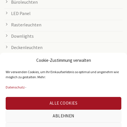
Büroleuchten
LED Panel
Rasterleuchten
Downlights
Deckenleuchten
Tischleuchten
Cookie-Zustimmung verwalten
Grow Lampen
Wir verwenden Cookies, um Ihr Einkaufserlebnis so optimal und angenehm wie
möglich zu gestalten. Mehr:
Außenleuchten
Datenschutz
-
LED Streifen
ALLE COOKIES
Zubehör
Leuchtmittel
ABLEHNEN