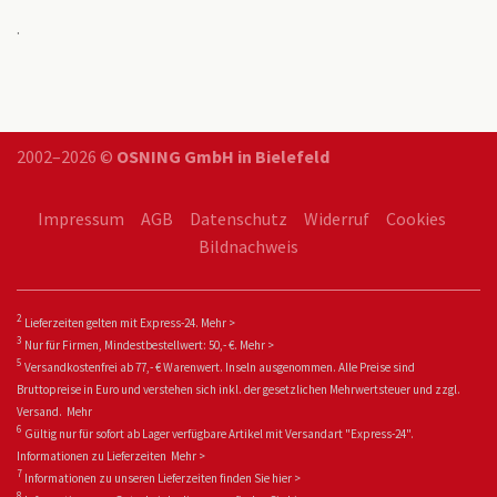
.
2002–2026 ©
OSNING GmbH in Bielefeld
Impressum
AGB
Datenschutz
Widerruf
Cookies
Bildnachweis
2
Lieferzeiten gelten mit Express-24.
Mehr >
3
Nur für Firmen, Mindestbestellwert: 50,- €.
Mehr >
5
Versandkostenfrei ab 77,- € Warenwert. Inseln ausgenommen. Alle Preise sind
Bruttopreise in Euro und verstehen sich inkl. der gesetzlichen Mehrwertsteuer und zzgl.
Versand.
Mehr
6
Gültig nur für sofort ab Lager verfügbare Artikel mit Versandart "Express-24".
Informationen zu
Lieferzeiten
Mehr >
7
Informationen zu unseren Lieferzeiten finden Sie
hier >
8