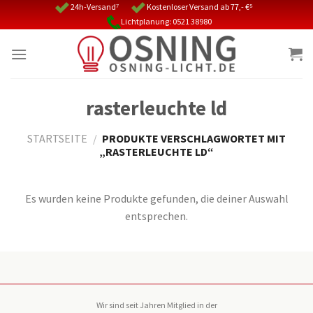
Skip
24h-Versand⁷
Kostenloser Versand ab 77,- €⁵
Lichtplanung: 0521 38980
to
content
rasterleuchte ld
STARTSEITE
/
PRODUKTE VERSCHLAGWORTET MIT
„RASTERLEUCHTE LD“
Es wurden keine Produkte gefunden, die deiner Auswahl
entsprechen.
Wir sind seit Jahren Mitglied in der