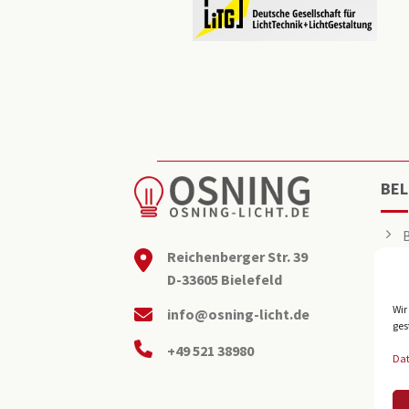
BEL
Reichenberger Str. 39
D-33605 Bielefeld
Wir
info@osning-licht.de
ges
+49 521 38980
Da