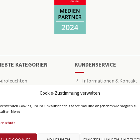
IEBTE KATEGORIEN
KUNDENSERVICE
Büroleuchten
Informationen & Kontakt
Cookie-Zustimmung verwalten
LED Panel
Angebot anfragen
Rasterleuchten
Über uns
 verwenden Cookies, um Ihr Einkaufserlebnis so optimal und angenehm wie möglich zu
talten. Mehr:
Downlights
Presse
tenschutz
-
Deckenleuchten
Tech-Info