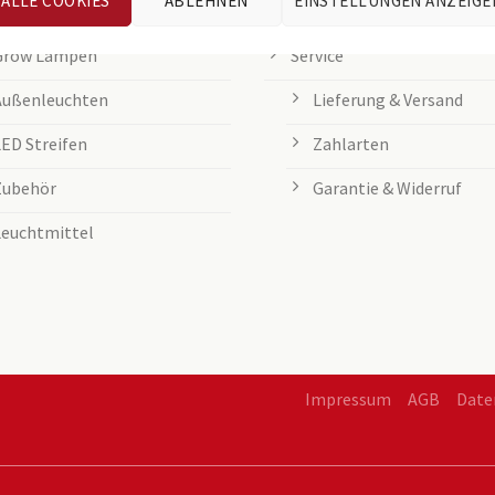
ALLE COOKIES
ABLEHNEN
EINSTELLUNGEN ANZEIGE
Tischleuchten
Entsorgung von Batteri
Grow Lampen
Service
Außenleuchten
Lieferung & Versand
LED Streifen
Zahlarten
Zubehör
Garantie & Widerruf
Leuchtmittel
Impressum
AGB
Date