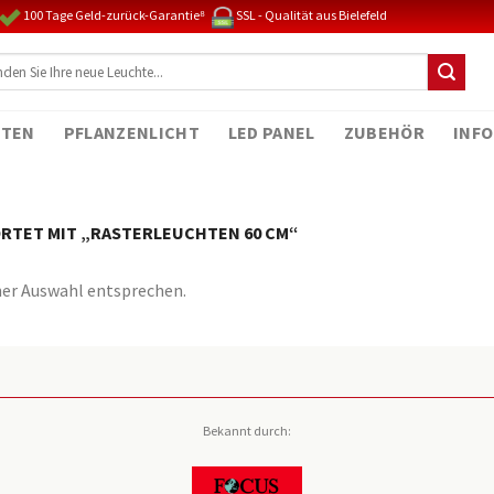
100 Tage Geld-zurück-Garantie⁸
SSL - Qualität aus Bielefeld
TEN
PFLANZENLICHT
LED PANEL
ZUBEHÖR
INFO
TET MIT „RASTERLEUCHTEN 60 CM“
ner Auswahl entsprechen.
Bekannt durch: