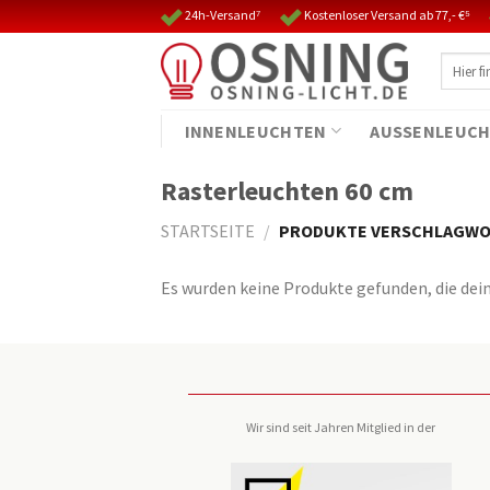
Skip
24h-Versand⁷
Kostenloser Versand ab 77,- €⁵
to
Suche
content
nach:
INNENLEUCHTEN
AUSSENLEUCH
Rasterleuchten 60 cm
STARTSEITE
/
PRODUKTE VERSCHLAGWOR
Es wurden keine Produkte gefunden, die dei
Wir sind seit Jahren Mitglied in der