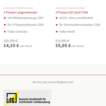
3 PHASEN STROMSCHIENE
3 PHASEN STROMSCHIENE
3 Phasen Längsverbinder
3 Phasen LED Spot TONI
►
mit Mitteleinspeisung 230V
►
GU10, ohne Leuchtmittel
►
für 3-Phasenschienen 230V
►
für Stromschienensystem 230V
►
Farbe Schwarz
►
Farbe Weiß
20,98
€
51,98
€
Ursprünglicher
14,35
€
Aktueller
Ursprünglicher
35,05
€
Aktueller
inkl. MwSt.
inkl. MwSt.
Preis
Preis
Preis
Preis
war:
ist:
war:
ist:
20,98 €
14,35 €.
51,98 €
35,05 €.
Wir sind seit Jahren Mitglied in der