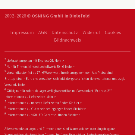
2002–2026 ©
OSNING GmbH in Bielefeld
Impressum
AGB
Datenschutz
Widerruf
Cookies
Bildnachweis
2
Lieferzeiten gelten mit Express-24.
Mehr >
3
Nur für Firmen, Mindestbestellwert: 50,- €.
Mehr >
5
Versandkostenfrei ab 77,- € Warenwert. Inseln ausgenommen. Alle Preise sind
Bruttopreise in Euro und verstehen sich inkl. der gesetzlichen Mehrwertsteuer und zzgl.
Versand.
Mehr
6
Gültig nur für sofort ab Lager verfügbare Artikel mit Versandart "Express-24".
Informationen zu
Lieferzeiten
Mehr >
7
Informationen zu unseren Lieferzeiten finden Sie
hier >
8
Informationen zu Gutscheinbedingungen finden Sie
hier >
9
Informationen zur 420 LED Garantie+ fin
den Sie
hier >
Alle verwendeten Logos und Firmennamen sind Warenzeichen oder eingetragene
Warenzeichen der jeweiligen Firmen. Irrtümer, Druckfehler, Zwischenverkauf sowie