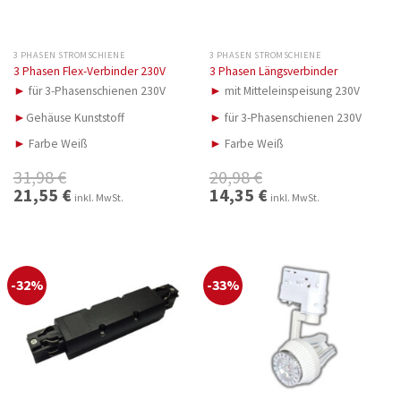
3 PHASEN STROMSCHIENE
3 PHASEN STROMSCHIENE
3 Phasen Flex-Verbinder 230V
3 Phasen Längsverbinder
►
für 3-Phasenschienen 230V
►
mit Mitteleinspeisung 230V
►
Gehäuse Kunststoff
►
für 3-Phasenschienen 230V
►
Farbe Weiß
►
Farbe Weiß
31,98
€
20,98
€
Ursprünglicher
21,55
€
Aktueller
Ursprünglicher
14,35
€
Aktueller
inkl. MwSt.
inkl. MwSt.
Preis
Preis
Preis
Preis
war:
ist:
war:
ist:
31,98 €
21,55 €.
20,98 €
14,35 €.
-32%
-33%