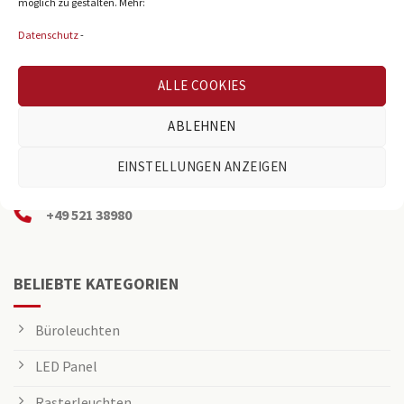
möglich zu gestalten. Mehr:
Datenschutz
-
ALLE COOKIES
Reichenberger Str. 39
ABLEHNEN
D-33605 Bielefeld
EINSTELLUNGEN ANZEIGEN
info@osning-licht.de
+49 521 38980
BELIEBTE KATEGORIEN
Büroleuchten
LED Panel
Rasterleuchten