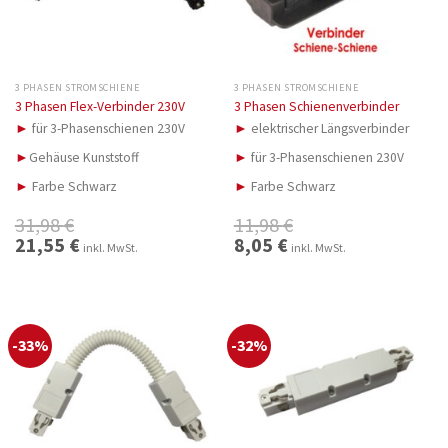
3 PHASEN STROMSCHIENE
3 PHASEN STROMSCHIENE
3 Phasen Flex-Verbinder 230V
3 Phasen Schienenverbinder
►
für 3-Phasenschienen 230V
►
elektrischer Längsverbinder
►
Gehäuse Kunststoff
►
für 3-Phasenschienen 230V
►
Farbe Schwarz
►
Farbe Schwarz
31,98
€
11,98
€
Ursprünglicher
21,55
€
Aktueller
Ursprünglicher
8,05
€
Aktueller
inkl. MwSt.
inkl. MwSt.
Preis
Preis
Preis
Preis
war:
ist:
war:
ist:
31,98 €
21,55 €.
11,98 €
8,05 €.
-33%
-32%