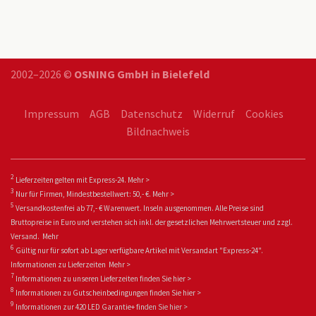
2002–2026 ©
OSNING GmbH in Bielefeld
Impressum
AGB
Datenschutz
Widerruf
Cookies
Bildnachweis
2
Lieferzeiten gelten mit Express-24.
Mehr >
3
Nur für Firmen, Mindestbestellwert: 50,- €.
Mehr >
5
Versandkostenfrei ab 77,- € Warenwert. Inseln ausgenommen. Alle Preise sind
Bruttopreise in Euro und verstehen sich inkl. der gesetzlichen Mehrwertsteuer und zzgl.
Versand.
Mehr
6
Gültig nur für sofort ab Lager verfügbare Artikel mit Versandart "Express-24".
Informationen zu
Lieferzeiten
Mehr >
7
Informationen zu unseren Lieferzeiten finden Sie
hier >
8
Informationen zu Gutscheinbedingungen finden Sie
hier >
9
Informationen zur 420 LED Garantie+ fin
den Sie
hier >