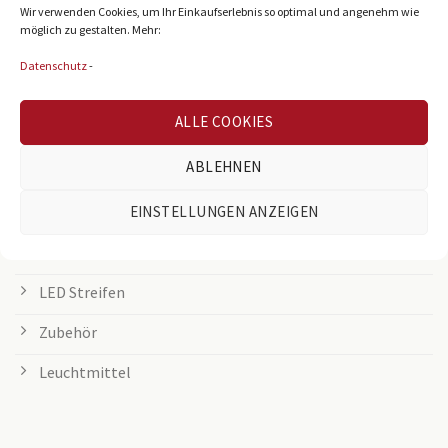
LED Panel
Wir verwenden Cookies, um Ihr Einkaufserlebnis so optimal und angenehm wie
möglich zu gestalten. Mehr:
Rasterleuchten
Datenschutz
-
Downlights
ALLE COOKIES
Deckenleuchten
ABLEHNEN
Tischleuchten
Grow Lampen
EINSTELLUNGEN ANZEIGEN
Außenleuchten
LED Streifen
Zubehör
Leuchtmittel