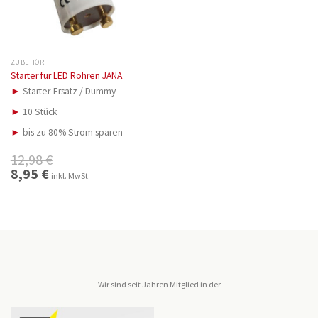
ZUBEHÖR
Starter für LED Röhren JANA
►
Starter-Ersatz / Dummy
►
10 Stück
►
bis zu 80% Strom sparen
12,98
€
Ursprünglicher
8,95
€
Aktueller
inkl. MwSt.
Preis
Preis
war:
ist:
12,98 €
8,95 €.
Wir sind seit Jahren Mitglied in der