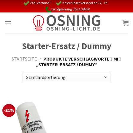
Skip
24h-Versand⁷
Kostenloser Versand ab 77,- €⁵
Lichtplanung: 0521 38980
to
content
Starter-Ersatz / Dummy
STARTSEITE
/
PRODUKTE VERSCHLAGWORTET MIT
„STARTER-ERSATZ / DUMMY“
-31%