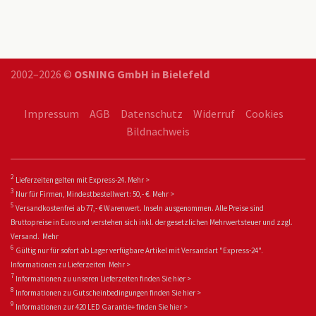
2002–2026 ©
OSNING GmbH in Bielefeld
Impressum
AGB
Datenschutz
Widerruf
Cookies
Bildnachweis
2
Lieferzeiten gelten mit Express-24.
Mehr >
3
Nur für Firmen, Mindestbestellwert: 50,- €.
Mehr >
5
Versandkostenfrei ab 77,- € Warenwert. Inseln ausgenommen. Alle Preise sind
Bruttopreise in Euro und verstehen sich inkl. der gesetzlichen Mehrwertsteuer und zzgl.
Versand.
Mehr
6
Gültig nur für sofort ab Lager verfügbare Artikel mit Versandart "Express-24".
Informationen zu
Lieferzeiten
Mehr >
7
Informationen zu unseren Lieferzeiten finden Sie
hier >
8
Informationen zu Gutscheinbedingungen finden Sie
hier >
9
Informationen zur 420 LED Garantie+ fin
den Sie
hier >