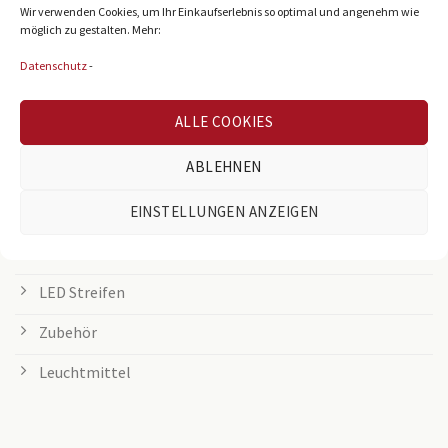
LED Panel
Wir verwenden Cookies, um Ihr Einkaufserlebnis so optimal und angenehm wie
möglich zu gestalten. Mehr:
Rasterleuchten
Datenschutz
-
Downlights
ALLE COOKIES
Deckenleuchten
ABLEHNEN
Tischleuchten
Grow Lampen
EINSTELLUNGEN ANZEIGEN
Außenleuchten
LED Streifen
Zubehör
Leuchtmittel