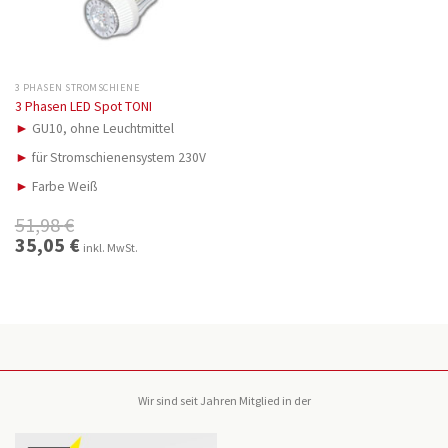
3 PHASEN STROMSCHIENE
3 Phasen LED Spot TONI
►
GU10, ohne Leuchtmittel
►
für Stromschienensystem 230V
►
Farbe Weiß
51,98
€
Ursprünglicher
35,05
€
Aktueller
inkl. MwSt.
Preis
Preis
war:
ist:
51,98 €
35,05 €.
Wir sind seit Jahren Mitglied in der