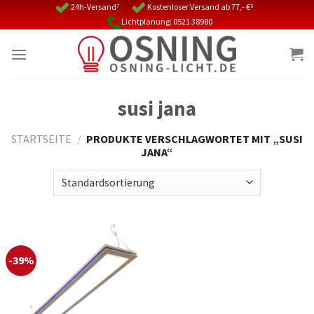
Skip
24h-Versand⁷
Kostenloser Versand ab 77,- €⁵
Lichtplanung: 0521 38980
to
content
susi jana
STARTSEITE
/
PRODUKTE VERSCHLAGWORTET MIT „SUSI
JANA“
-39%