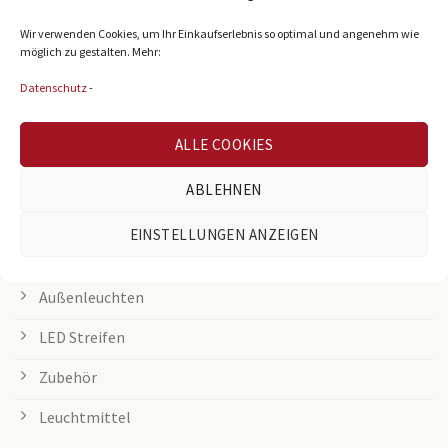
Büroleuchten
Wir verwenden Cookies, um Ihr Einkaufserlebnis so optimal und angenehm wie
möglich zu gestalten. Mehr:
LED Panel
Datenschutz
-
Rasterleuchten
Downlights
ALLE COOKIES
Deckenleuchten
ABLEHNEN
Tischleuchten
EINSTELLUNGEN ANZEIGEN
Grow Lampen
Außenleuchten
LED Streifen
Zubehör
Leuchtmittel