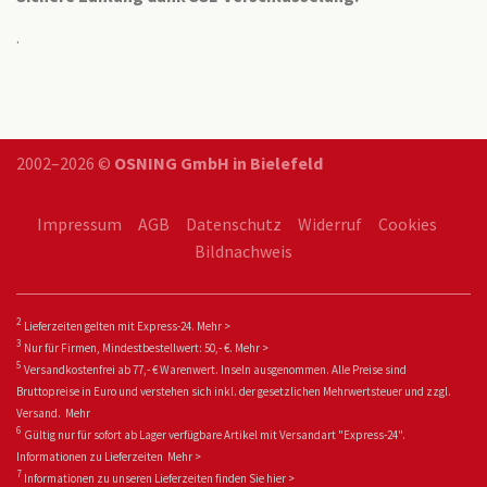
.
2002–2026 ©
OSNING GmbH in Bielefeld
Impressum
AGB
Datenschutz
Widerruf
Cookies
Bildnachweis
2
Lieferzeiten gelten mit Express-24.
Mehr >
3
Nur für Firmen, Mindestbestellwert: 50,- €.
Mehr >
5
Versandkostenfrei ab 77,- € Warenwert. Inseln ausgenommen. Alle Preise sind
Bruttopreise in Euro und verstehen sich inkl. der gesetzlichen Mehrwertsteuer und zzgl.
Versand.
Mehr
6
Gültig nur für sofort ab Lager verfügbare Artikel mit Versandart "Express-24".
Informationen zu
Lieferzeiten
Mehr >
7
Informationen zu unseren Lieferzeiten finden Sie
hier >