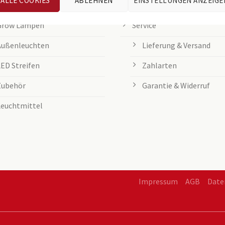
ALLE COOKIES
ABLEHNEN
EINSTELLUNGEN ANZEIGE
Tischleuchten
Entsorgung von Batteri
Grow Lampen
Service
Außenleuchten
Lieferung & Versand
LED Streifen
Zahlarten
Zubehör
Garantie & Widerruf
Leuchtmittel
Impressum
AGB
Date