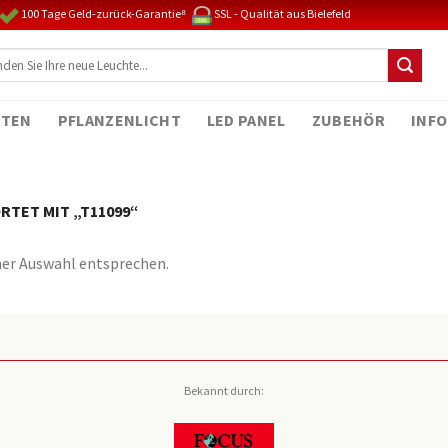
100 Tage Geld-zurück-Garantie⁸
SSL - Qualität aus Bielefeld
TEN
PFLANZENLICHT
LED PANEL
ZUBEHÖR
INFO
TET MIT „T11099“
ner Auswahl entsprechen.
Bekannt durch: