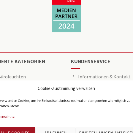
IEBTE KATEGORIEN
KUNDENSERVICE
Büroleuchten
Informationen & Kontakt
Cookie-Zustimmung verwalten
LED Panel
Angebot anfragen
Rasterleuchten
Über uns
 verwenden Cookies, um Ihr Einkaufserlebnis so optimal und angenehm wie möglich zu
talten. Mehr:
Downlights
Presse
tenschutz
-
Deckenleuchten
Tech-Info