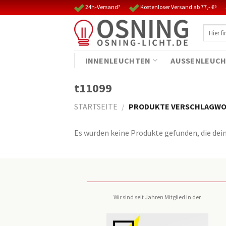
Skip
24h-Versand⁷
Kostenloser Versand ab 77,- €⁵
to
Suche
content
nach:
INNENLEUCHTEN
AUSSENLEUCH
t11099
STARTSEITE
/
PRODUKTE VERSCHLAGWOR
Es wurden keine Produkte gefunden, die dei
Wir sind seit Jahren Mitglied in der