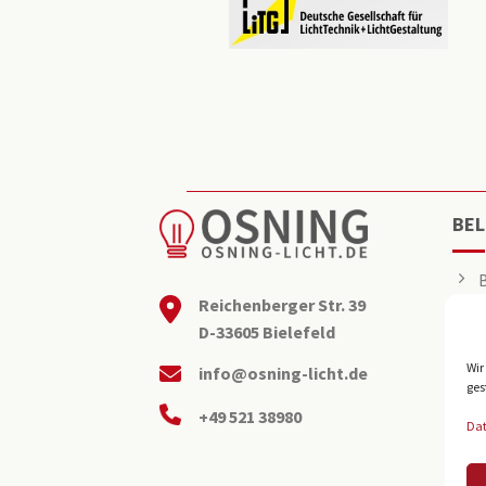
BEL
Reichenberger Str. 39
D-33605 Bielefeld
Wir
info@osning-licht.de
ges
+49 521 38980
Da