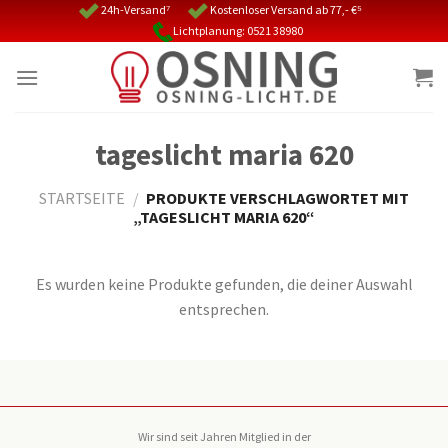
Skip
24h-Versand⁷
Kostenloser Versand ab 77,- €⁵
Lichtplanung: 0521 38980
to
content
tageslicht maria 620
STARTSEITE
/
PRODUKTE VERSCHLAGWORTET MIT
„TAGESLICHT MARIA 620“
Es wurden keine Produkte gefunden, die deiner Auswahl
entsprechen.
Wir sind seit Jahren Mitglied in der