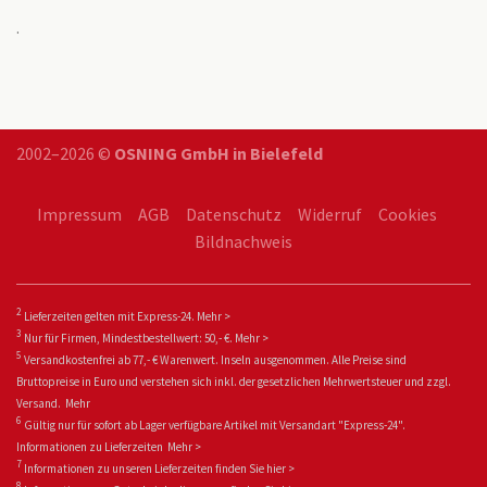
.
2002–2026 ©
OSNING GmbH in Bielefeld
Impressum
AGB
Datenschutz
Widerruf
Cookies
Bildnachweis
2
Lieferzeiten gelten mit Express-24.
Mehr >
3
Nur für Firmen, Mindestbestellwert: 50,- €.
Mehr >
5
Versandkostenfrei ab 77,- € Warenwert. Inseln ausgenommen. Alle Preise sind
Bruttopreise in Euro und verstehen sich inkl. der gesetzlichen Mehrwertsteuer und zzgl.
Versand.
Mehr
6
Gültig nur für sofort ab Lager verfügbare Artikel mit Versandart "Express-24".
Informationen zu
Lieferzeiten
Mehr >
7
Informationen zu unseren Lieferzeiten finden Sie
hier >
8