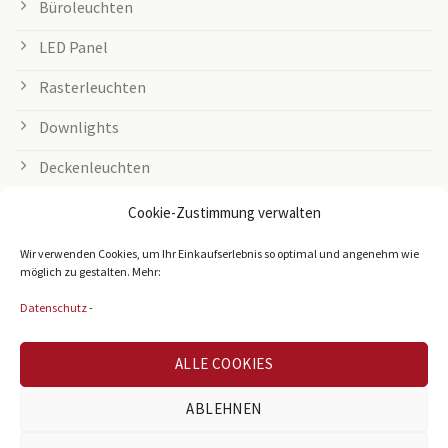
Büroleuchten
LED Panel
Rasterleuchten
Downlights
Deckenleuchten
Tischleuchten
Cookie-Zustimmung verwalten
Grow Lampen
Wir verwenden Cookies, um Ihr Einkaufserlebnis so optimal und angenehm wie
möglich zu gestalten. Mehr:
Außenleuchten
Datenschutz
-
LED Streifen
ALLE COOKIES
Zubehör
Leuchtmittel
ABLEHNEN