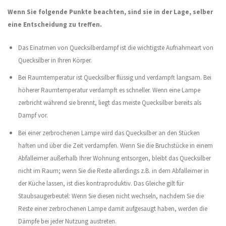
Wenn Sie folgende Punkte beachten, sind sie in der Lage, selber
eine Entscheidung zu treffen.
Das Einatmen von Quecksilberdampf ist die wichtigste Aufnahmeart von
Quecksilber in Ihren Körper.
Bei Raumtemperatur ist Quecksilber flüssig und verdampft langsam. Bei
höherer Raumtemperatur verdampft es schneller. Wenn eine Lampe
zerbricht während sie brennt, liegt das meiste Quecksilber bereits als
Dampf vor.
Bei einer zerbrochenen Lampe wird das Quecksilber an den Stücken
haften und über die Zeit verdampfen. Wenn Sie die Bruchstücke in einem
Abfalleimer außerhalb Ihrer Wohnung entsorgen, bleibt das Quecksilber
nicht im Raum; wenn Sie die Reste allerdings z.B. in dem Abfalleimer in
der Küche lassen, ist dies kontraproduktiv. Das Gleiche gilt für
Staubsaugerbeutel: Wenn Sie diesen nicht wechseln, nachdem Sie die
Reste einer zerbrochenen Lampe damit aufgesaugt haben, werden die
Dämpfe bei jeder Nutzung austreten.