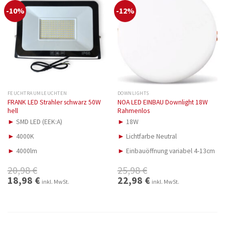
-10%
-12%
FEUCHTRAUMLEUCHTEN
DOWNLIGHTS
FRANK LED Strahler schwarz 50W
NOA LED EINBAU Downlight 18W
hell
Rahmenlos
►
SMD LED (EEK:A)
►
18W
►
4000K
►
Lichtfarbe Neutral
►
4000lm
►
Einbauöffnung variabel 4-13cm
20,98
€
25,98
€
Ursprünglicher
18,98
€
Aktueller
Ursprünglicher
22,98
€
Aktueller
inkl. MwSt.
inkl. MwSt.
Preis
Preis
Preis
Preis
war:
ist:
war:
ist:
20,98 €
18,98 €.
25,98 €
22,98 €.