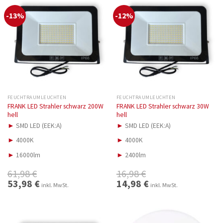
-13%
-12%
FEUCHTRAUMLEUCHTEN
FEUCHTRAUMLEUCHTEN
FRANK LED Strahler schwarz 200W
FRANK LED Strahler schwarz 30W
hell
hell
►
SMD LED (EEK:A)
►
SMD LED (EEK:A)
►
4000K
►
4000K
►
16000lm
►
2400lm
61,98
€
16,98
€
Ursprünglicher
53,98
€
Aktueller
Ursprünglicher
14,98
€
Aktueller
inkl. MwSt.
inkl. MwSt.
Preis
Preis
Preis
Preis
war:
ist:
war:
ist:
61,98 €
53,98 €.
16,98 €
14,98 €.