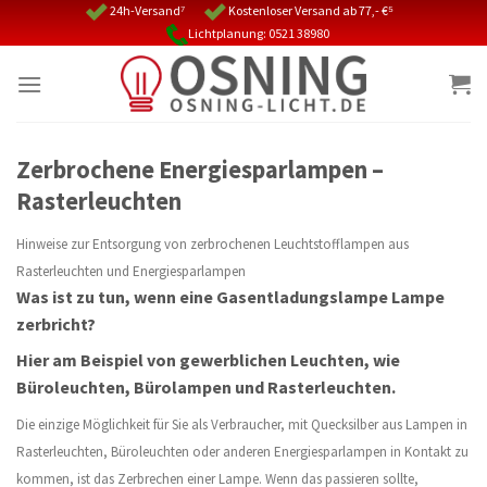
Skip
24h-Versand⁷
Kostenloser Versand ab 77,- €⁵
Lichtplanung: 0521 38980
to
content
Zerbrochene Energiesparlampen –
Rasterleuchten
Hinweise zur Entsorgung von zerbrochenen Leuchtstofflampen aus
Rasterleuchten und Energiesparlampen
Was ist zu tun, wenn eine Gasentladungslampe Lampe
zerbricht?
Hier am Beispiel von gewerblichen Leuchten, wie
Büroleuchten, Bürolampen und Rasterleuchten.
Die einzige Möglichkeit für Sie als Verbraucher, mit Quecksilber aus Lampen in
Rasterleuchten, Büroleuchten oder anderen Energiesparlampen in Kontakt zu
kommen, ist das Zerbrechen einer Lampe. Wenn das passieren sollte,