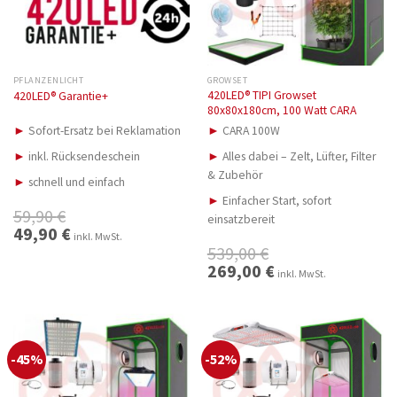
PFLANZENLICHT
GROWSET
420LED® TIPI Growset
420LED® Garantie+
80x80x180cm, 100 Watt CARA
►
Sofort-Ersatz bei Reklamation
►
CARA 100W
►
inkl. Rücksendeschein
►
Alles dabei – Zelt, Lüfter, Filter
& Zubehör
►
schnell und einfach
►
Einfacher Start, sofort
59,90
€
einsatzbereit
Ursprünglicher
49,90
€
Aktueller
inkl. MwSt.
Preis
Preis
539,00
€
war:
ist:
59,90 €
49,90 €.
Ursprünglicher
269,00
€
Aktueller
inkl. MwSt.
Preis
Preis
war:
ist:
539,00 €
269,00 €.
-45%
-52%