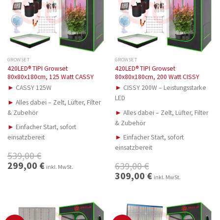
GROWSET
GROWSET
420LED® TIPI Growset
420LED® TIPI Growset
80x80x180cm, 125 Watt CASSY
80x80x180cm, 200 Watt CISSY
►
CASSY 125W
►
CISSY 200W – Leistungsstarke
LED
►
Alles dabei – Zelt, Lüfter, Filter
& Zubehör
►
Alles dabei – Zelt, Lüfter, Filter
& Zubehör
►
Einfacher Start, sofort
einsatzbereit
►
Einfacher Start, sofort
einsatzbereit
539,00
€
Ursprünglicher
299,00
€
Aktueller
639,00
€
inkl. MwSt.
Preis
Preis
Ursprünglicher
309,00
€
Aktueller
war:
ist:
inkl. MwSt.
Preis
Preis
539,00 €
299,00 €.
war:
ist:
639,00 €
309,00 €.