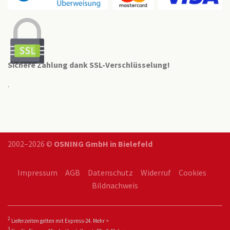
Sichere Zahlung dank SSL-Verschlüsselung!
.
2002–2026 ©
OSNING GmbH in Bielefeld
Impressum
AGB
Datenschutz
Widerruf
Cookies
Bildnachweis
2
Lieferzeiten gelten mit Express-24.
Mehr >
3