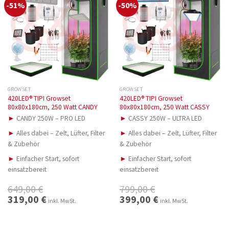
-51%
-50%
GROWSET
GROWSET
420LED® TIPI Growset
420LED® TIPI Growset
80x80x180cm, 250 Watt CANDY
80x80x180cm, 250 Watt CASSY
►
CANDY 250W – PRO LED
►
CASSY 250W – ULTRA LED
►
Alles dabei – Zelt, Lüfter, Filter
►
Alles dabei – Zelt, Lüfter, Filter
& Zubehör
& Zubehör
►
Einfacher Start, sofort
►
Einfacher Start, sofort
einsatzbereit
einsatzbereit
649,00
€
799,00
€
Ursprünglicher
319,00
€
Aktueller
Ursprünglicher
399,00
€
Aktueller
inkl. MwSt.
inkl. MwSt.
Preis
Preis
Preis
Preis
war:
ist:
war:
ist:
649,00 €
319,00 €.
799,00 €
399,00 €.