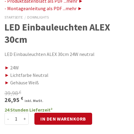
- Produktdatenblatt als PDF ...mehr ►
- Montageanleitung als PDF ...mehr ►
STARTSEITE
/
DOWNLIGHTS
LED Einbauleuchten ALEX
30cm
LED Einbauleuchten ALEX 30cm 24W neutral
►
24W
►
Lichtfarbe Neutral
►
Gehäuse Weiß
39,98
€
Ursprünglicher
Aktueller
€
26,95
inkl. MwSt.
Preis
Preis
24 Stunden Lieferzeit²
war:
ist:
LED Einbauleuchten ALEX 30cm Menge
IN DEN WARENKORB
39,98 €
26,95 €.