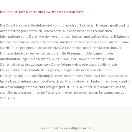
Die Produkt- und Sicherheitshinweise sind zu beachten!
Die Qualität unserer Produkte wird kontinuierlich auf höchstem Niveau geprüft und ist
deshalb strengen Kontrollen unterworfen. Alle obenstehenden technischen
Informationen und Daten werden von uns nach bestem und auf praktischer Erfahrung
beruhendem Wissen erstellt. Sie stellen Durchschnittswerte dar und sind nicht für eine
Spezifikation geeignet. Insbesondere Maße, Lichtfarben und Lichtstärken sind vor
Montage durch den Anwender zu prüfen. Bei Planung und Montage sind die
anerkannten Regeln und Normen, wie z.B: DIN, VDE, sowie die Montage- und
Sicherheitshinweise zu beachten. Daher können wir weder ausdrücklich noch
konkludent eine Gewährleistung geben, dies gilt insbesondere auch für die
Marktgängigkeit und die Eignung für einen bestimmten Zweck. Der Benutzer selbst ist
für die Entscheidung verantwortlich, ob ein Produkt für einen bestimmten Zweck und für
die Anwendungsart des Benutzers geeignet ist. Falls Sie dabei Hilfe brauchen sollten,
steht Ihnen unser technisches Personal mit einer entsprechenden Beratung gern zur
Verfügung.
Wir sind seit Jahren Mitglied in der