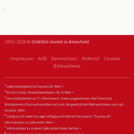
.
2002–2026 ©
OSNING GmbH in Bielefeld
Impressum
AGB
Datenschutz
Widerruf
Cookies
Bildnachweis
2
Lieferzeiten gelten mit Express-24.
Mehr >
3
Nur für Firmen, Mindestbestellwert: 50,- €.
Mehr >
5
Versandkostenfrei ab 77,- € Warenwert. Inseln ausgenommen. Alle Preise sind
Bruttopreise in Euro und verstehen sich inkl. der gesetzlichen Mehrwertsteuer und zzgl.
Versand.
Mehr
6
Gültig nur für sofort ab Lager verfügbare Artikel mit Versandart "Express-24".
Informationen zu
Lieferzeiten
Mehr >
7
Informationen zu unseren Lieferzeiten finden Sie
hier >
8