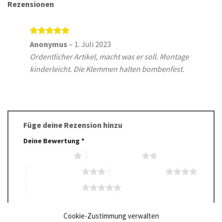
Rezensionen
Bewertet
Anonymus
–
1. Juli 2023
mit
5
von
Ordentlicher Artikel, macht was er soll. Montage
5
kinderleicht. Die Klemmen halten bombenfest.
Füge deine Rezension hinzu
Deine Bewertung
*
1 von 5 Sternen
2 von 5 Sternen
3 von 5 Sternen
4 von 5 Sternen
5 von 5 Sternen
Deine Rezension
*
Cookie-Zustimmung verwalten