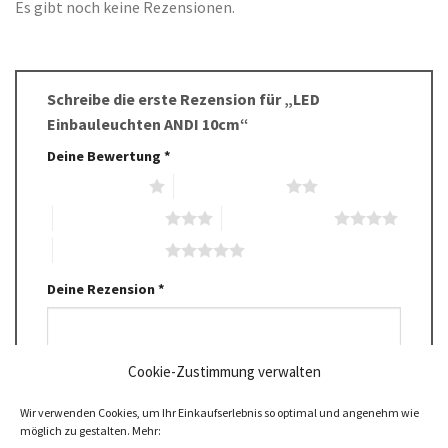
Es gibt noch keine Rezensionen.
Schreibe die erste Rezension für „LED
Einbauleuchten ANDI 10cm“
Deine Bewertung
*
1 von 5 Sternen
2 von 5 Sternen
3 von 5 Sternen
4 von 5 Sternen
5 von 5 Sternen
Deine Rezension
*
Cookie-Zustimmung verwalten
Wir verwenden Cookies, um Ihr Einkaufserlebnis so optimal und angenehm wie
möglich zu gestalten. Mehr: