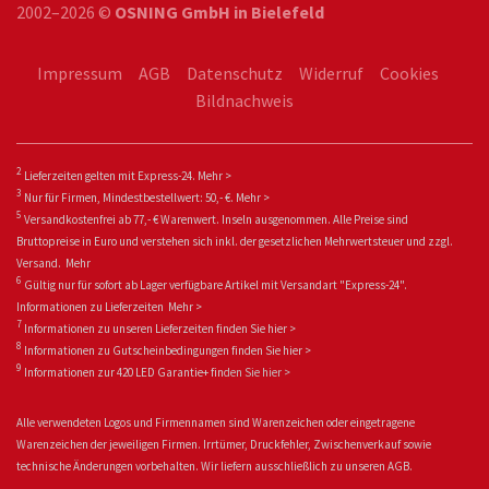
2002–2026 ©
OSNING GmbH in Bielefeld
Impressum
AGB
Datenschutz
Widerruf
Cookies
Bildnachweis
2
Lieferzeiten gelten mit Express-24.
Mehr >
3
Nur für Firmen, Mindestbestellwert: 50,- €.
Mehr >
5
Versandkostenfrei ab 77,- € Warenwert. Inseln ausgenommen. Alle Preise sind
Bruttopreise in Euro und verstehen sich inkl. der gesetzlichen Mehrwertsteuer und zzgl.
Versand.
Mehr
6
Gültig nur für sofort ab Lager verfügbare Artikel mit Versandart "Express-24".
Informationen zu
Lieferzeiten
Mehr >
7
Informationen zu unseren Lieferzeiten finden Sie
hier >
8
Informationen zu Gutscheinbedingungen finden Sie
hier >
9
Informationen zur 420 LED Garantie+ fin
den Sie
hier >
Alle verwendeten Logos und Firmennamen sind Warenzeichen oder eingetragene
Warenzeichen der jeweiligen Firmen. Irrtümer, Druckfehler, Zwischenverkauf sowie
technische Änderungen vorbehalten. Wir liefern ausschließlich zu unseren AGB.