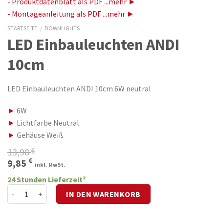
- Produktdatenblatt als PDF ...mehr ►
- Montageanleitung als PDF ...mehr ►
STARTSEITE
/
DOWNLIGHTS
LED Einbauleuchten ANDI
10cm
LED Einbauleuchten ANDI 10cm 6W neutral
►
6W
►
Lichtfarbe Neutral
►
Gehäuse Weiß
13,98
€
Ursprünglicher
Aktueller
€
9,85
inkl. MwSt.
Preis
Preis
24 Stunden Lieferzeit²
war:
ist:
LED Einbauleuchten ANDI 10cm Menge
IN DEN WARENKORB
13,98 €
9,85 €.