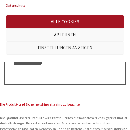
Name
*
Datenschutz
-
ALLE COOKIES
E-Mail
*
ABLEHNEN
EINSTELLUNGEN ANZEIGEN
Die Produkt- und Sicherheitshinweise sind zu beachten!
Die Qualität unserer Produkte wird kontinuierlich auf höchstem Niveau geprüft und ist
deshalb strengen Kontrollen unterworfen. Alle obenstehenden technischen
Informationen und Daten werden von uns nach bestem und auf praktischer Erfahrung