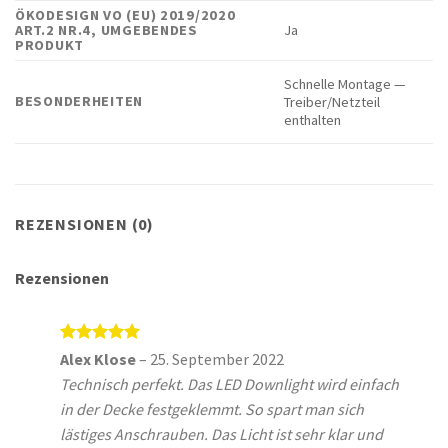
ÖKODESIGN VO (EU) 2019/2020
ART.2 NR.4, UMGEBENDES
Ja
PRODUKT
Schnelle Montage —
BESONDERHEITEN
Treiber/Netzteil
enthalten
REZENSIONEN (0)
Rezensionen
Bewertet
Alex Klose
–
25. September 2022
mit
5
von
Technisch perfekt. Das LED Downlight wird einfach
5
in der Decke festgeklemmt. So spart man sich
lästiges Anschrauben. Das Licht ist sehr klar und