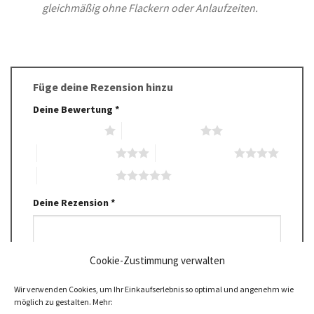
gleichmäßig ohne Flackern oder Anlaufzeiten.
Füge deine Rezension hinzu
Deine Bewertung
*
1 von 5 Sternen
2 von 5 Sternen
3 von 5 Sternen
4 von 5 Sternen
5 von 5 Sternen
Deine Rezension
*
Cookie-Zustimmung verwalten
Wir verwenden Cookies, um Ihr Einkaufserlebnis so optimal und angenehm wie
möglich zu gestalten. Mehr: