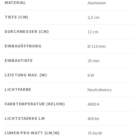
MATERIAL
Aluminium
TIEFE (CM)
2,5 cm
DURCHMESSER (CM)
12 cm
EINBAUÖFFNUNG
Ø 110 mm
EINBAUTIEFE
25 mm
LEISTUNG MAX. (W)
6 W
LICHTFARBE
Neutralweiss
FARBTEMPERATUR (KELVIN)
4000 K
LICHTSTAERKE LM
450 lm
LUMEN PRO WATT (LM/W)
75 lm/W