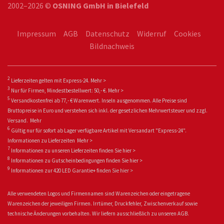
2002–2026 ©
OSNING GmbH in Bielefeld
Impressum
AGB
Datenschutz
Widerruf
Cookies
Bildnachweis
2
Lieferzeiten gelten mit Express-24.
Mehr >
3
Nur für Firmen, Mindestbestellwert: 50,- €.
Mehr >
5
Versandkostenfrei ab 77,- € Warenwert. Inseln ausgenommen. Alle Preise sind
Bruttopreise in Euro und verstehen sich inkl. der gesetzlichen Mehrwertsteuer und zzgl.
Versand.
Mehr
6
Gültig nur für sofort ab Lager verfügbare Artikel mit Versandart "Express-24".
Informationen zu
Lieferzeiten
Mehr >
7
Informationen zu unseren Lieferzeiten finden Sie
hier >
8
Informationen zu Gutscheinbedingungen finden Sie
hier >
9
Informationen zur 420 LED Garantie+ fin
den Sie
hier >
Alle verwendeten Logos und Firmennamen sind Warenzeichen oder eingetragene
Warenzeichen der jeweiligen Firmen. Irrtümer, Druckfehler, Zwischenverkauf sowie
technische Änderungen vorbehalten. Wir liefern ausschließlich zu unseren AGB.