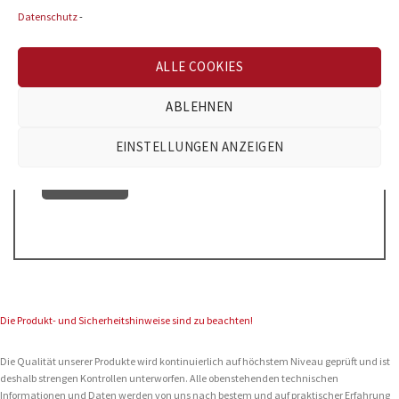
Name
*
Datenschutz
-
ALLE COOKIES
E-Mail
*
ABLEHNEN
EINSTELLUNGEN ANZEIGEN
Die Produkt- und Sicherheitshinweise sind zu beachten!
Die Qualität unserer Produkte wird kontinuierlich auf höchstem Niveau geprüft und ist
deshalb strengen Kontrollen unterworfen. Alle obenstehenden technischen
Informationen und Daten werden von uns nach bestem und auf praktischer Erfahrung